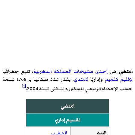
امتضي
هي
إحدى مشيخات
المملكة المغربية
، تتبع جغرافيا
لإقليم كلميم
وإداريًا
لامتدي
. يقدر عدد سكانها بـ 1768 نسمة
[1]
حسب الإحصاء الرسمي للسكان والسكنى لسنة 2004.
امتضي
تقسيم إداري
البلد
المغرب