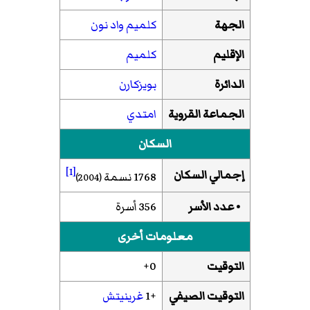
الجهة
كلميم واد نون
الإقليم
كلميم
الدائرة
بويزكارن
الجماعة القروية
امتدي
السكان
[1]
إجمالي السكان
1768 نسمة
(2004)
• عدد الأسر
356 أسرة
معلومات أخرى
التوقيت
0+
التوقيت الصيفي
+1
غرينيتش