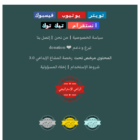
تويتر
يوتيوب
فيسبوك
انستقرام
تيك توك
سياسة الخصوصية
|
من نحن
|
إتصل بنا
تبرع و دعم ❤️ donation
المحتوى مرخص تحت
رخصة المشاع الإبداعي 3.0
شروط الإستخدام
|
إخلاء المسؤولية