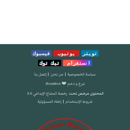
تويتر
يوتيوب
فيسبوك
انستقرام
تيك توك
سياسة الخصوصية
|
من نحن
|
إتصل بنا
تبرع و دعم ❤️ donation
المحتوى مرخص تحت
رخصة المشاع الإبداعي 3.0
شروط الإستخدام
|
إخلاء المسؤولية