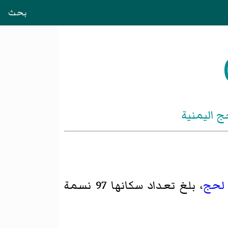
بحث
ج اليمنية
لحج
، بلغ تعداد سكانها 97 نسمة