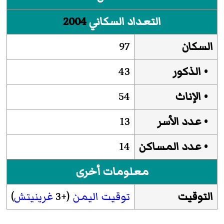
التعداد السكاني
2004
السكان
97
• الذكور
43
• الإناث
54
• عدد الأسر
13
• عدد المساكن
14
معلومات أخرى
التوقيت
توقيت اليمن
(+3
غرينيتش
)