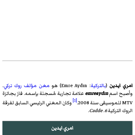
امري ايدين
(
بالتركية
:
Emre Aydın
)‏ هو
مغن مؤلف
روك
تركي
.
وأصبح اسم
emreaydın
علامة تجارية مُسجلة بإسمه. فاز بجائزة
[1]
MTV للموسيقى سنة 2008.
وكان المغني الرئيسي السابق لفرقة
الروك التركية
6. Cadde
.
امري ايدين