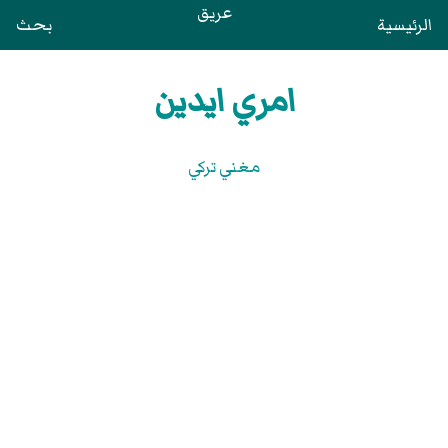
عريق
الرئيسية
بحث
امري ايدين
مغني تركي