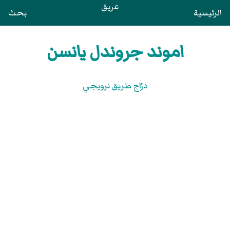
عريق
الرئيسية
بحث
اموند جروندل يانسن
درّاج طريق نرويجي