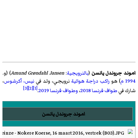
اموند جروندل يانسن
(
بالنرويجية
:
Amund Grøndahl Jansen
)‏ (و.
1994
م
) هو
راكب دراجة هوائية
نرويجي، ولد في
نيس، آكرشوس
،
[3]
[2]
[1]
شارك في
طواف فرنسا 2018
،
وطواف فرنسا 2019
.
اموند جروندل يانسن