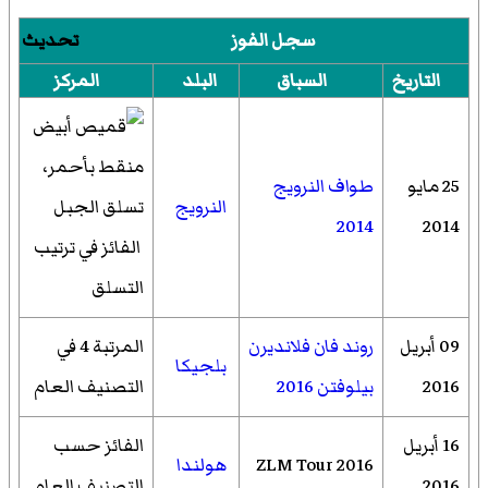
سجل الفوز
تحديث
التاريخ
السباق
البلد
المركز
25 مايو
طواف النرويج
النرويج
2014
2014
الفائز في ترتيب
التسلق
09 أبريل
روند فان فلانديرن
المرتبة 4 في
بلجيكا
2016
بيلوفتن 2016
التصنيف العام
16 أبريل
الفائز حسب
2016 ZLM Tour
هولندا
2016
التصنيف العام