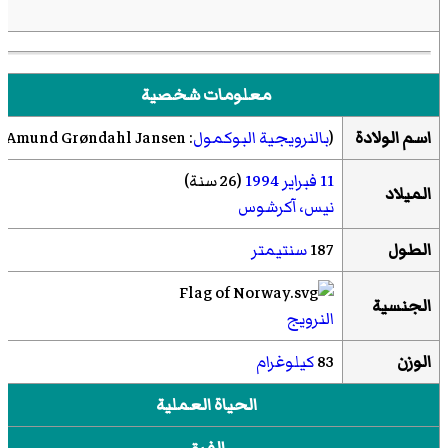
معلومات شخصية
اسم الولادة
(
بالنرويجية البوكمول
:
Amund Grøndahl Jansen
)‏
11 فبراير
1994
(26 سنة)
الميلاد
نيس، آكرشوس
الطول
187
سنتيمتر
الجنسية
النرويج
الوزن
83
كيلوغرام
الحياة العملية