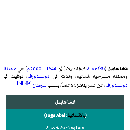
انغا هابيل
(
بالألمانية
:
Inga Abel
)‏ (و.
1946
–
2000
م
) هي
ممثلة
،
وممثلة مسرحية ألمانية، ولدت في
دوسلدورف
، توفيت في
[6]
[5]
[4]
دوسلدورف
، عن عمر يناهز 54 عاماً، بسبب
سرطان
.
انغا هابيل
(
بالألمانية
:
Inga Abel
)‏
معلومات شخصية