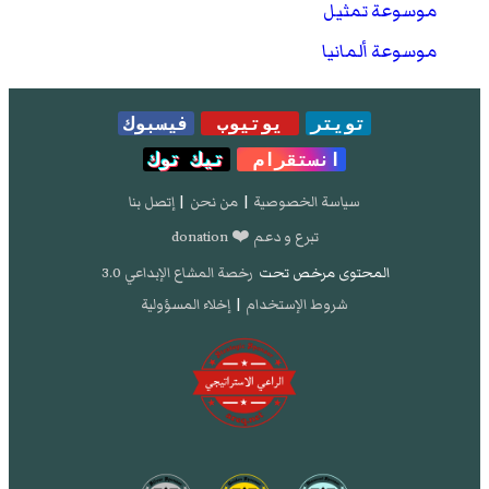
موسوعة تمثيل
موسوعة ألمانيا
تويتر
يوتيوب
فيسبوك
انستقرام
تيك توك
سياسة الخصوصية
|
من نحن
|
إتصل بنا
تبرع و دعم ❤️ donation
المحتوى مرخص تحت
رخصة المشاع الإبداعي 3.0
شروط الإستخدام
|
إخلاء المسؤولية