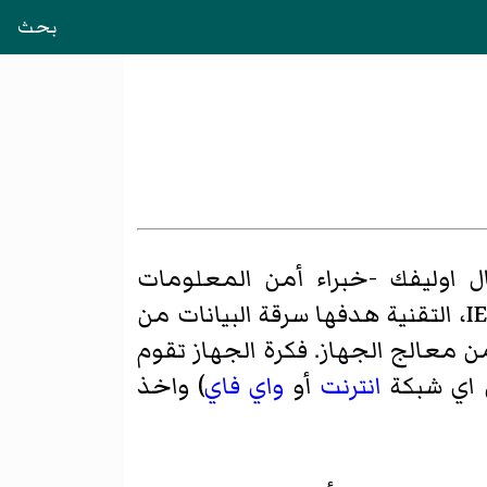
بحث
فال اوليفك -خبراء أمن المعلومات
دراستها امام مؤتمر المنظمة العالمية IE EE، التقنية هدفها سرقة البيانات من
ي القادم من معالج الجهاز. فكرة الجهاز تقوم
ن اي شبكة
انترنت
أو
واي فاي
) واخذ