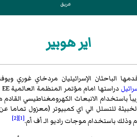
عريق
اير هوبير
قدمها الباحثان الإسرائيليان مردخاي غوري ويو
رائيل
 بعد يصل إلى 7 متر تقريباً باستخدام الانبعاث الكهرومغناطيس
خبيثة للتسلل الي اي كمبيوتر (معزول تماما ع
[2]
[1]
 وذلك باستخدام موجات راديو الـ أف أم.