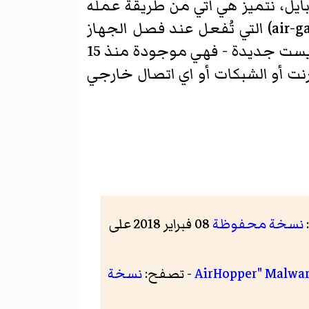
بايل، نتميز هي أتي من طريقة عمله
حيث يستخدم موجات الراديو المنبعثة من الجهاز متفادياً بذلك الاجراءات الامنية (air-gap) التي تُفعل عند فصل الجهاز
عن الشبكة المغلقة، وهو ما يحدث في تطبيقات التجسس التقليدية. الفكرة في ذاتها ليست جديدة - فهي موجودة منذ 15
ترنت أو الشبكات أو اي اتصال خارجي
نسخة محفوظة
08 فبراير 2018 على
- تصفح:
نسخة