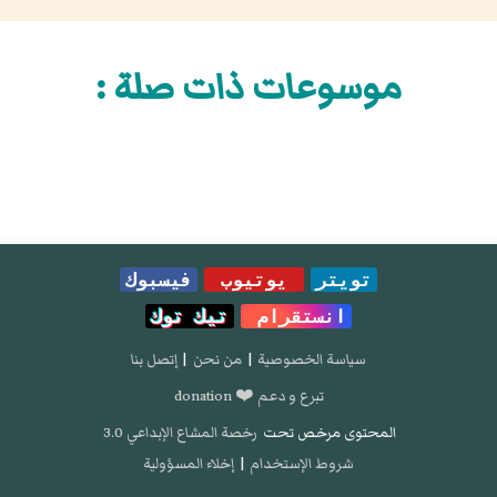
موسوعات ذات صلة :
تويتر
يوتيوب
فيسبوك
انستقرام
تيك توك
سياسة الخصوصية
|
من نحن
|
إتصل بنا
تبرع و دعم ❤️ donation
المحتوى مرخص تحت
رخصة المشاع الإبداعي 3.0
شروط الإستخدام
|
إخلاء المسؤولية