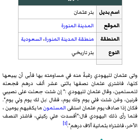
اسم بديل
بئر عثمان
الموقع
المدينة المنورة
المنطقة
منطقة المدينة المنورة
،
السعودية
النوع
بئر تاريخي
واتى عثمان لليهودي رغبةً منه في مساومته بها فأبى أن يبيعها
كلها، فاشترى عثمان نصفها باثنى عشر ألف درهم فجعله
للمسلمين، وقال عثمان لليهودي :" إن شئت جعلت على نصيبي
قرنين، وغن شئت فلي يوم ولك يوم، فقال :بل لك يوم ولي يوم".
فكان إذا صادف يوم عثمان استقى
المسلمون
ما يكفيهم يومين ،
فلما رأى ذلك اليهودي قال:"أفسدت علي ركيتي، فاشتر النصف
[1]
الآخر، فاشتراه بثمانية آلاف درهم".