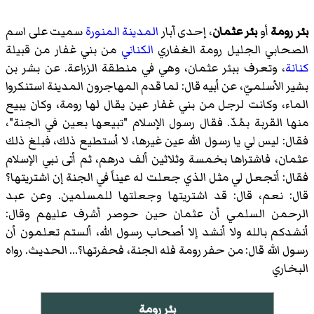
بئر رومة
أو
بئر عثمان
، إحدى آبار
المدينة المنورة
سميت على اسم
الصحابي الجليل رومة الغفاري
الكناني
من بني غفار من قبيلة
كنانة
، وتعرف ببئر عثمان، وهي في منطقة الزراعة. عن بشر بن
بشير الأسلميّ، عن أبيه قال: لما قدم المهاجرون المدينة استنكروا
الماء، وكانت لرجل من بني غفار عين يقال لها رومة، وكان يبيع
منها القربة بمُدّ. فقال رسول الإسلام "تبيعها بعين في الجنة"،
فقال: ليس لي يا رسول الله عين غيرها، لا أستطيع ذلك، فبلغ ذلك
عثمان، فاشتراها بخمسة وثلاثين ألف درهم، ثم أتى نبي الإسلام
فقال: أتجعل لي مثل الذي جعلت له عيناً في الجنة إن اشتريتها؟
قال: نعم، قال: قد اشتريتها وجعلتها للمسلمين. وعن عبد
الرحمن السلمي أن عثمان حين حوصر أشرف عليهم وقال:
أنشدكم بالله ولا أنشد إلا أصحاب رسول الله، ألستم تعلمون أن
رسول الله قال: من حفر رومة فله الجنة، فحفرتها؟... الحديث. رواه
البخاري
بئر رومة