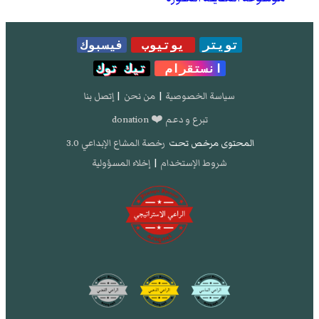
تويتر
يوتيوب
فيسبوك
انستقرام
تيك توك
سياسة الخصوصية
|
من نحن
|
إتصل بنا
تبرع و دعم ❤️ donation
المحتوى مرخص تحت
رخصة المشاع الإبداعي 3.0
شروط الإستخدام
|
إخلاء المسؤولية