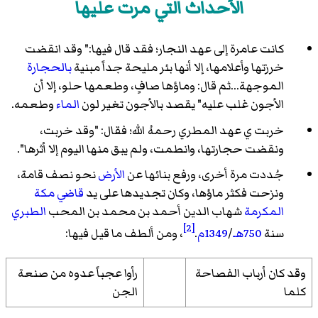
الأحداث التي مرت عليها
كانت عامرة إلى عهد النجار؛ فقد قال فيها:" وقد انقضت
خرزتها وأعلامها، إلا أنها بئر مليحة جداً مبنية
بالحجارة
الموجهة...ثم قال: وماؤها صافٍ، وطعمها حلو، إلا أن
الأجون غلب عليه" يقصد بالأجون تغير لون
الماء
وطعمه.
خربت ي عهد المطري رحمهُ الله؛ فقال: "وقد خربت،
ونقضت حجارتها، وانطمت، ولم يبق منها اليوم إلا أثرها".
جُددت مرة أخرى، ورفع بنائها عن
الأرض
نحو نصف قامة،
ونزحت فكثر ماؤها، وكان تجديدها على يد
قاضي
مكة
المكرمة
شهاب الدين أحمد بن محمد بن المحب
الطبري
[2]
سنة
750هـ
/
1349م
.
، ومن ألطف ما قيل فيها:
وقد كان أرباب الفصاحة
رأوا عجباً عدوه من صنعة
كلما
الجن