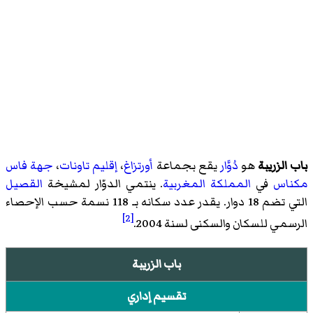
باب الزريبة
هو
دُوَّار
يقع بجماعة
أورتزاغ
،
إقليم تاونات
،
جهة فاس
مكناس
في
المملكة المغربية
. ينتمي الدوّار لمشيخة
القصيل
التي تضم 18 دوار. يقدر عدد سكانه بـ 118 نسمة حسب الإحصاء
[2]
الرسمي للسكان والسكنى لسنة 2004.
باب الزريبة
تقسيم إداري