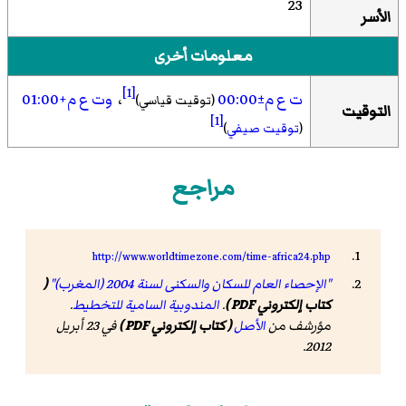
23
الأسر
معلومات أخرى
[1]
ت ع م±00:00
،
وت ع م+01:00
(توقيت قياسي)
التوقيت
[1]
(
توقيت صيفي
)
مراجع
http://www.worldtimezone.com/time-africa24.php
"الإحصاء العام للسكان والسكنى لسنة 2004 (المغرب)"
(
كتاب إلكتروني PDF )
.
المندوبية السامية للتخطيط
.
مؤرشف من
الأصل
( كتاب إلكتروني PDF )
في 23 أبريل
2012.