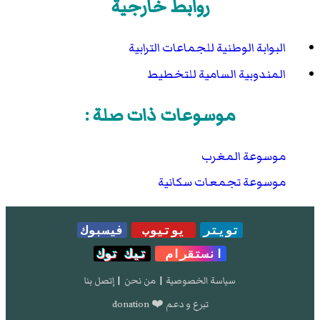
روابط خارجية
البوابة الوطنية للجماعات الترابية
المندوبية السامية للتخطيط
موسوعات ذات صلة :
موسوعة المغرب
موسوعة تجمعات سكانية
تويتر
يوتيوب
فيسبوك
انستقرام
تيك توك
سياسة الخصوصية
|
من نحن
|
إتصل بنا
تبرع و دعم ❤️ donation