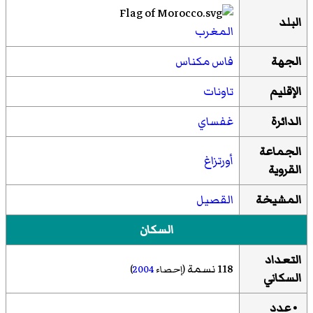
البلد
المغرب
الجهة
فاس مكناس
الإقليم
تاونات
الدائرة
غفساي
الجماعة
أورتزاغ
القروية
المشيخة
القصيل
السكان
التعداد
118 نسمة
(إحصاء
2004
)
السكاني
• عدد