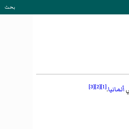
بحث
[3]
[2]
[1]
ألمانيا
.