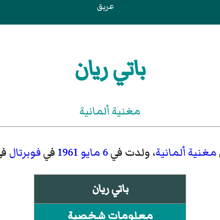
عريق
باتي ريان
مغنية ألمانية
مغنية
ألمانية
، ولدت في
6 مايو
1961
في
فوبرتال
في
باتي ريان
معلومات شخصية