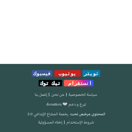
تويتر
يوتيوب
فيسبوك
انستقرام
تيك توك
سياسة الخصوصية
|
من نحن
|
إتصل بنا
تبرع و دعم ❤️ donation
المحتوى مرخص تحت
رخصة المشاع الإبداعي 3.0
شروط الإستخدام
|
إخلاء المسؤولية