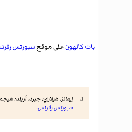
بات كالهون
على موقع
سبورتس رفرن
إيفانز, هيلاري; جيرد, أريلد; هيجم
سبورتس رفرنس
.