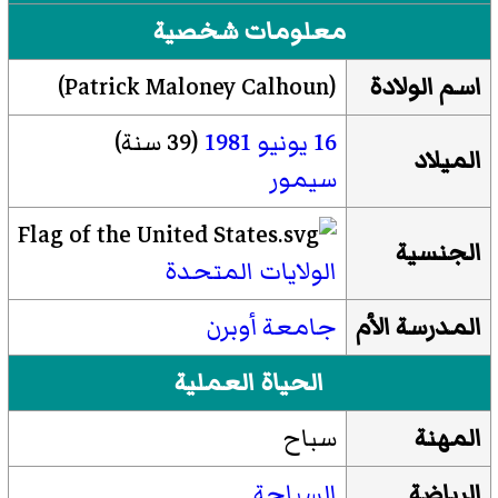
معلومات شخصية
اسم الولادة
(
Patrick Maloney Calhoun
)‏
16 يونيو
1981
(39 سنة)
الميلاد
سيمور
الجنسية
الولايات المتحدة
المدرسة الأم
جامعة أوبرن
الحياة العملية
المهنة
سباح
الرياضة
السباحة