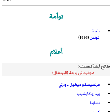
توأمة
باجة
،
تونس
(1993)
أعلام
طالع أيضاً تصنيف:
مواليد في باجة (البرتغال)
فرنسيسكو ميغيل دوارتي
بيدرو كايشينيا
تشاينا
كويم