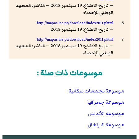
— تاريخ الاطلاع: 19 سبتمبر 2018 — الناشر: المعهد
الوطني للإحصاء
http://mapas.ine.pt/download/index2011.phtml
— تاريخ الاطلاع: 19 سبتمبر 2018
http://mapas.ine.pt/download/index2011.phtml
— تاريخ الاطلاع: 19 سبتمبر 2018 — الناشر: المعهد
الوطني للإحصاء
المعهد الوطني للإحصاء - البرتغال
-
(بالبرتغالية)
تصفح:
نسخة محفوظة
14 مايو 2019 على موقع واي
موسوعات ذات صلة :
باك مشين.
انظر: اليعقوبي، البلدان (1/188-194).
موسوعة تجمعات سكانية
محمد الحميري، الروض المعطار ص75.
موسوعة جغرافيا
المسالك والممالك (2/892).
موسوعة الأندلس
.
"Monthly Averages for Beja, Portugal (1981-2010)"
موسوعة البرتغال
Instituto de Meteorologia. مؤرشف من
الأصل
في 12
أغسطس 2019
.