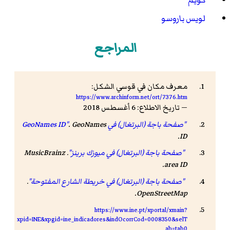
لويس باروسو
المراجع
معرف مكان في قوسي الشكل:
https://www.archinform.net/ort/7376.htm
— تاريخ الاطلاع: 6 أغسطس 2018
"صفحة باجة (البرتغال) في GeoNames ID"
GeoNames
.
.
ID
"صفحة باجة (البرتغال) في ميوزك برينز"
.
MusicBrainz
.
area ID
"صفحة باجة (البرتغال) في خريطة الشارع المفتوحة"
.
.
OpenStreetMap
https://www.ine.pt/xportal/xmain?
xpid=INE&xpgid=ine_indicadores&indOcorrCod=0008350&selT
ab=tab0