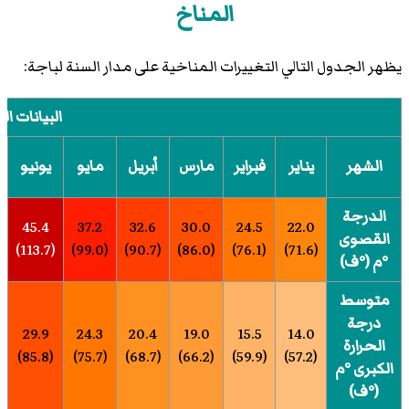
المناخ
يظهر الجدول التالي التغييرات المناخية على مدار السنة لباجة:
البيانات ال
الشهر
يناير
فبراير
مارس
أبريل
مايو
يونيو
الدرجة
45.4
37.2
32.6
30.0
24.5
22.0
القصوى
(113.7)
(99.0)
(90.7)
(86.0)
(76.1)
(71.6)
°م (°ف)
متوسط
درجة
29.9
24.3
20.4
19.0
15.5
14.0
الحرارة
(85.8)
(75.7)
(68.7)
(66.2)
(59.9)
(57.2)
الكبرى °م
(°ف)