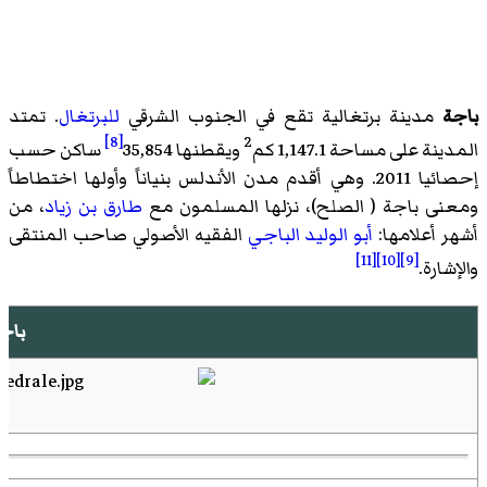
باجة
مدينة برتغالية تقع في الجنوب الشرقي
للبرتغال
. تمتد
[8]
2
المدينة على مساحة 1,147.1 كم
ويقطنها 35,854
ساكن حسب
إحصائيا 2011. وهي أقدم مدن الأندلس بنياناً وأولها اختطاطاً
ومعنى باجة ( الصلح)، نزلها المسلمون مع
طارق بن زياد
، من
أشهر أعلامها:
أبو الوليد الباجي
الفقيه الأصولي صاحب المنتقى
[11]
[10]
[9]
والإشارة.
باجة