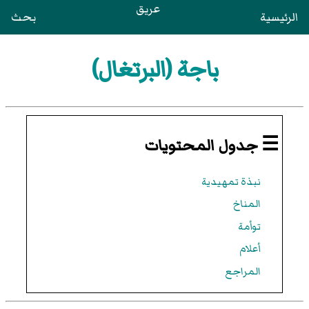
عريق
الرئيسية
بحث
باجة (البرتغال)
☰ جدول المحتويات
نبذة تمهيدية
المناخ
توأمة
أعلام
المراجع