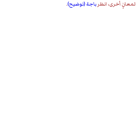
لمعانٍ أخرى، انظر
باجة (توضيح)
.