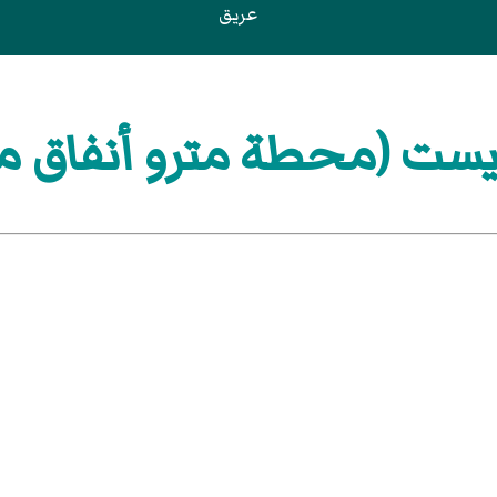
عريق
يست (محطة مترو أنفاق م