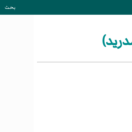
بحث
دريد)