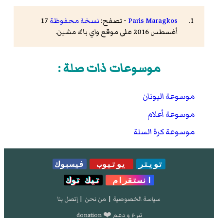
Paris Maragkos
- تصفح:
نسخة محفوظة
17
أغسطس 2016 على موقع واي باك مشين.
موسوعات ذات صلة :
موسوعة اليونان
موسوعة أعلام
موسوعة كرة السلة
تويتر
يوتيوب
فيسبوك
انستقرام
تيك توك
سياسة الخصوصية
|
من نحن
|
إتصل بنا
تبرع و دعم ❤️ donation