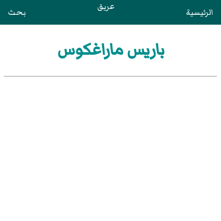
عريق
الرئيسية
بحث
باريس ماراغكوس