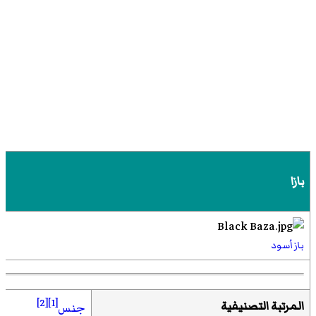
بازا
باز أسود
[2]
[1]
المرتبة التصنيفية
جنس