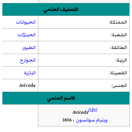
التصنيف العلمي
المملكة:
الحيوانات
الشعبة:
الحبليَّات
الطائفة:
الطيور
الرتبة:
الجوارح
الفصيلة:
البازية
الجنس:
Aviceda
الاسم العلمي
[1]
[2]
Aviceda
ويليام سوانسون
، 1836