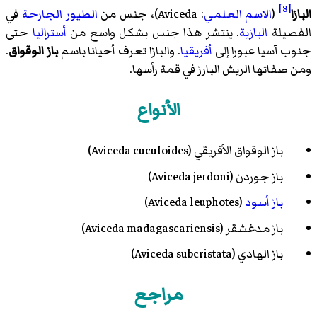
[8]
البازا
(
الاسم العلمي
:
Aviceda
)، جنس من
الطيور الجارحة
في
الفصيلة
البازية
. ينتشر هذا جنس بشكل واسع من
أستراليا
حتى
جنوب آسيا عبورا إلى
أفريقيا
. والبازا تعرف أحيانا باسم
باز الوقواق
.
ومن صفاتها الريش البارز في قمة رأسها.
الأنواع
باز الوقواق الأفريقي
(Aviceda cuculoides)
باز جوردن
(Aviceda jerdoni)
باز أسود
(Aviceda leuphotes)
باز مدغشقر
(Aviceda madagascariensis)
باز الهادي
(Aviceda subcristata)
مراجع