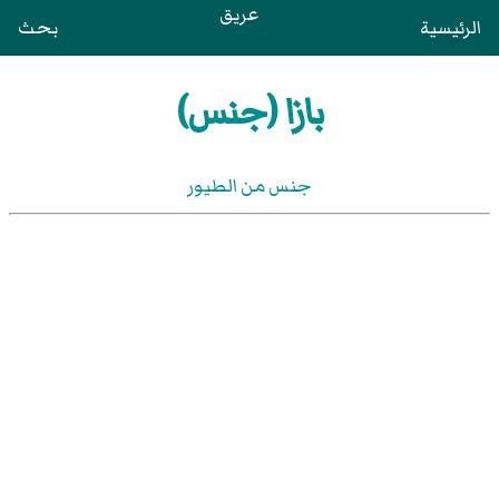
عريق
الرئيسية
بحث
بازا (جنس)
جنس من الطيور