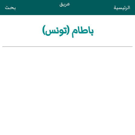
عريق
الرئيسية
بحث
باطام (تونس)