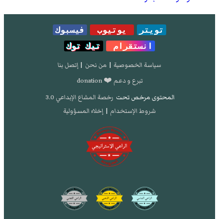
تويتر
يوتيوب
فيسبوك
انستقرام
تيك توك
سياسة الخصوصية
|
من نحن
|
إتصل بنا
تبرع و دعم ❤️ donation
المحتوى مرخص تحت
رخصة المشاع الإبداعي 3.0
شروط الإستخدام
|
إخلاء المسؤولية