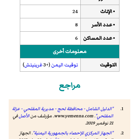
• الإناث
24
• عدد الأسر
8
• عدد المساكن
6
معلومات أخرى
التوقيت
توقيت اليمن
(+3
غرينيتش
)
مراجع
"الدليل الشامل - محافظة لحج - مديرية المفلحي - عزلة
المفلحي"
.
www.yemenna.com
. مؤرشف من
الأصل
في
21 نوفمبر 2019
.
"الجهاز المركزي للإحصاء بالجمهورية اليمنية"
. الجهاز