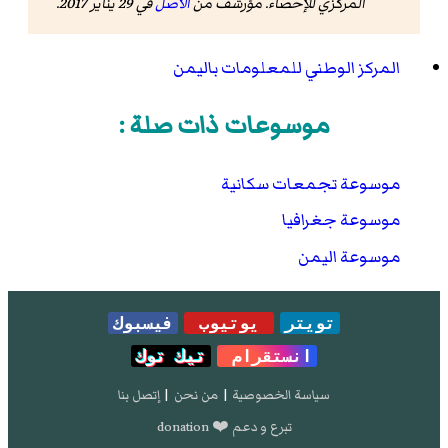
المركزي للإحصاء. مؤرشف من
الأصل
في 29 يناير 2017
.
المركز الوطني للمعلومات باليمن
موسوعات ذات صلة :
موسوعة تجمعات سكانية
موسوعة جغرافيا
موسوعة اليمن
تويتر
يوتيوب
فيسبوك
انستقرام
تيك توك
سياسة الخصوصية
|
من نحن
|
إتصل بنا
تبرع و دعم ❤️ donation