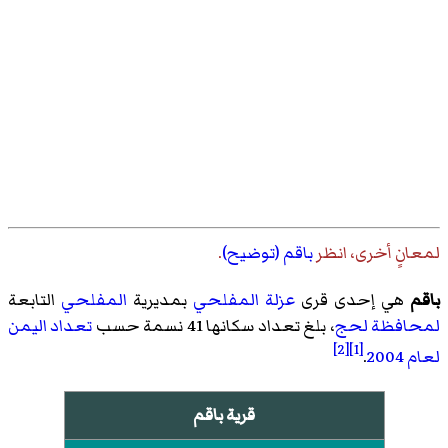
لمعانٍ أخرى، انظر
باقم (توضيح)
.
باقم
هي إحدى قرى
عزلة المفلحي
بمديرية
المفلحي
التابعة
لمحافظة لحج
، بلغ تعداد سكانها 41 نسمة حسب
تعداد اليمن
[2]
[1]
لعام 2004
.
قرية باقم