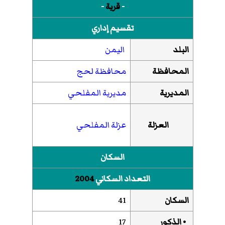
-
قرية
-
تقسيم إداري
البلد
اليمن
المحافظة
محافظة لحج
المديرية
مديرية المفلحي
العزلة
عزلة المفلحي
السكان
التعداد السكاني
2004
السكان
41
• الذكور
17