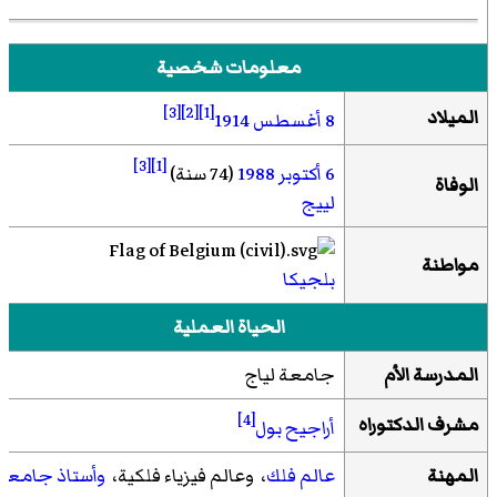
معلومات شخصية
[3]
[2]
[1]
الميلاد
8 أغسطس
1914
[3]
[1]
6 أكتوبر
1988
(74 سنة)
الوفاة
لييج
مواطنة
بلجيكا
الحياة العملية
المدرسة الأم
جامعة لياج
[4]
مشرف
الدكتوراه
أراجيح بول
المهنة
عالم فلك
، وعالم فيزياء فلكية،
وأستاذ جامعي