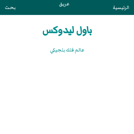
عريق
الرئيسية
بحث
باول ليدوكس
عالم فلك بلجيكي