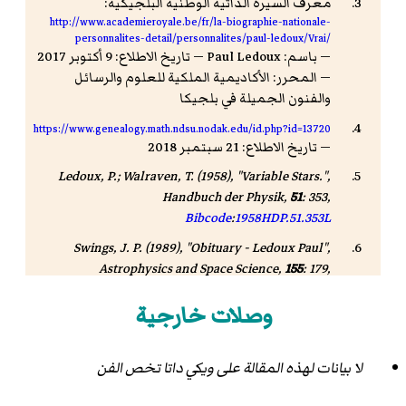
معرف السيرة الذاتية الوطنية البلجيكية:
http://www.academieroyale.be/fr/la-biographie-nationale-
personnalites-detail/personnalites/paul-ledoux/Vrai/
— باسم: Paul Ledoux — تاريخ الاطلاع: 9 أكتوبر 2017
— المحرر: الأكاديمية الملكية للعلوم والرسائل
والفنون الجميلة في بلجيكا
https://www.genealogy.math.ndsu.nodak.edu/id.php?id=13720
— تاريخ الاطلاع: 21 سبتمبر 2018
Ledoux, P.; Walraven, T. (1958), "Variable Stars.",
Handbuch der Physik
,
51
: 353,
Bibcode
:
1958HDP.51.353L
Swings, J. P. (1989), "Obituary - Ledoux Paul",
Astrophysics and Space Science
,
155
: 179,
Bibcode
:
1989Ap&SS.155.179S
وصلات خارجية
"Archived copy"
. مؤرشف من
الأصل
في 05 مارس 2016
.
لا بيانات لهذه المقالة على ويكي داتا تخص الفن