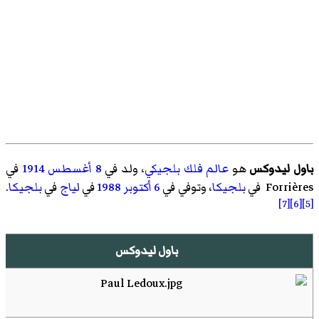
باول ليدوكس
هو
عالم فلك
بلجيكي
، ولد في
8 أغسطس
1914
في
Forrières في
بلجيكا
، وتوفي في
6 أكتوبر
1988
في
لياج
في
بلجيكا
.
[7]
[6]
[5]
باول ليدوكس