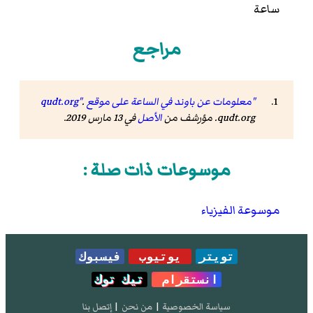
ساعة
مراجع
"معلومات عن باوند في الساعة على موقع qudt.org"
.
qudt.org. مؤرشف من
الأصل
في 13 مارس 2019.
موسوعات ذات صلة :
موسوعة الفيزياء
تويتر
يوتيوب
فيسبوك
انستقرام
تيك توك
سياسة الخصوصية
|
من نحن
|
إتصل بنا