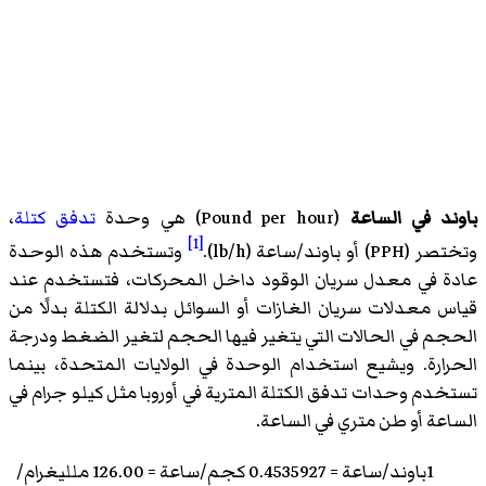
باوند في الساعة
(
Pound per hour
)‏ هي وحدة
تدفق كتلة
،
[1]
وتختصر (
PPH
)‏ أو باوند/ساعة (
lb/h
)‏.
وتستخدم هذه الوحدة
عادة في معدل سريان الوقود داخل المحركات، فتستخدم عند
قياس معدلات سريان الغازات أو السوائل بدلالة الكتلة بدلًا من
الحجم في الحالات التي يتغير فيها الحجم لتغير الضغط ودرجة
الحرارة. ويشيع استخدام الوحدة في الولايات المتحدة، بينما
تستخدم وحدات تدفق الكتلة المترية في أوروبا مثل كيلو جرام في
الساعة أو طن متري في الساعة.
1باوند/ساعة = 0.4535927 كجم/ساعة = 126.00 ملليغرام/