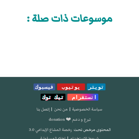
موسوعات ذات صلة :
تويتر
يوتيوب
فيسبوك
انستقرام
تيك توك
سياسة الخصوصية
|
من نحن
|
إتصل بنا
تبرع و دعم ❤️ donation
المحتوى مرخص تحت
رخصة المشاع الإبداعي 3.0
شروط الإستخدام
|
إخلاء المسؤولية