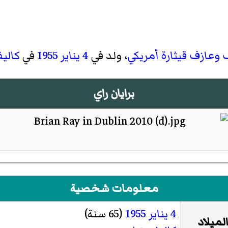
وعازف قيثارة
أمريكي
، ولد في
4 يناير
1955
في
كاليف
برايان راي
معلومات شخصية
4 يناير
1955
(65 سنة)
لميلاد