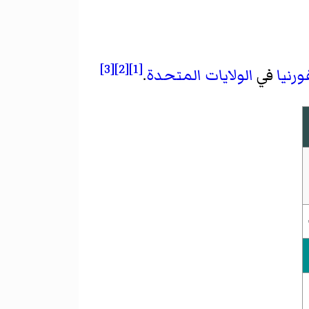
[3]
[2]
[1]
ورنيا
في
الولايات المتحدة
.