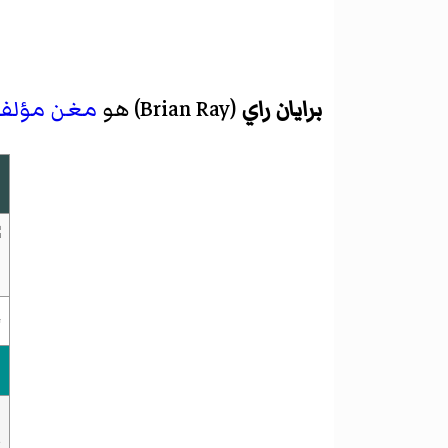
برايان راي
(
Brian Ray
)‏ هو
مغن مؤلف
ا