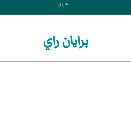
عريق
برايان راي