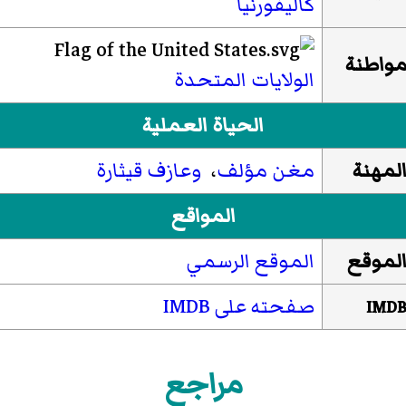
كاليفورنيا
واطنة
الولايات المتحدة
الحياة العملية
لمهنة
مغن مؤلف
،
وعازف قيثارة
المواقع
لموقع
الموقع الرسمي
صفحته على IMDB
IMD
مراجع