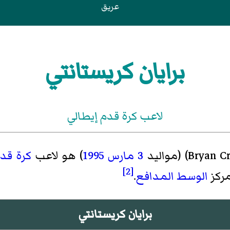
عريق
برايان كريستانتي
لاعب كرة قدم إيطالي
Bryan Cr
) (مواليد
3 مارس
1995
) هو لاعب
كرة قد
[2]
ركز
الوسط المدافع
.
برايان كريستانتي