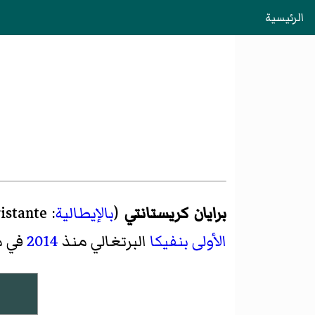
الرئيسية
برايان كريستانتي
(
بالإيطالية
:
istante
الأولى
بنفيكا
البرتغالي منذ
2014
في م