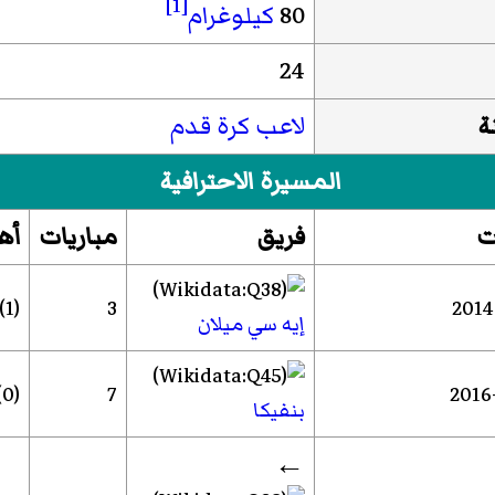
[1]
80
كيلوغرام
24
ة
لاعب كرة قدم
المسيرة الاحترافية
ت
فريق
مباريات
أه
(1)
3
إيه سي ميلان
(0)
7
بنفيكا
←