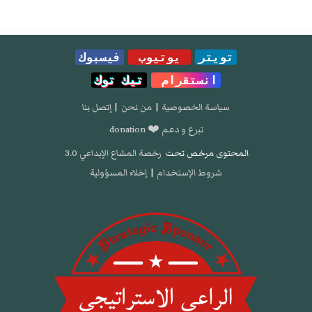
تويتر
يوتيوب
فيسبوك
انستقرام
تيك توك
سياسة الخصوصية
|
من نحن
|
إتصل بنا
تبرع و دعم ❤️ donation
المحتوى مرخص تحت
رخصة المشاع الإبداعي 3.0
شروط الإستخدام
|
إخلاء المسؤولية