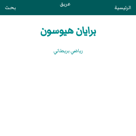
عريق
الرئيسية
بحث
برايان هيوسون
رياضي بريطاني