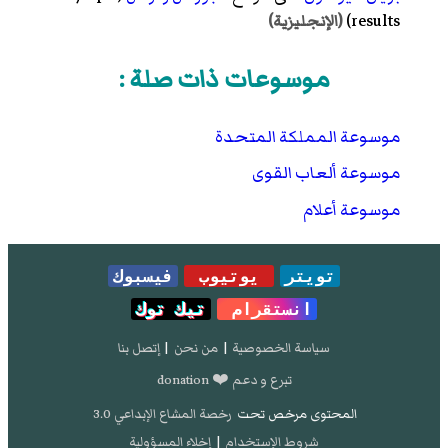
results)
(الإنجليزية)
موسوعات ذات صلة :
موسوعة المملكة المتحدة
موسوعة ألعاب القوى
موسوعة أعلام
تويتر
يوتيوب
فيسبوك
انستقرام
تيك توك
سياسة الخصوصية
|
من نحن
|
إتصل بنا
تبرع و دعم ❤️ donation
المحتوى مرخص تحت
رخصة المشاع الإبداعي 3.0
شروط الإستخدام
|
إخلاء المسؤولية