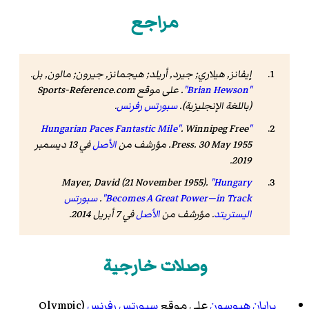
مراجع
إيفانز, هيلاري; جيرد, أريلد; هيجمانز, جيرون; مالون, بل.
"Brian Hewson"
.
على موقع Sports-Reference.com
(باللغة الإنجليزية).
سبورتس رفرنس
.
.
Winnipeg Free
"Hungarian Paces Fantastic Mile"
. 30 May 1955. مؤرشف من
Press
الأصل
في 13 ديسمبر
.
2019
Mayer, David (21 November 1955).
"Hungary
Becomes A Great Power—in Track"
.
سبورتس
اليستريتد
. مؤرشف من
الأصل
في 7 أبريل 2014
.
وصلات خارجية
برايان هيوسون
على موقع
سبورتس رفرنس
(Olympic