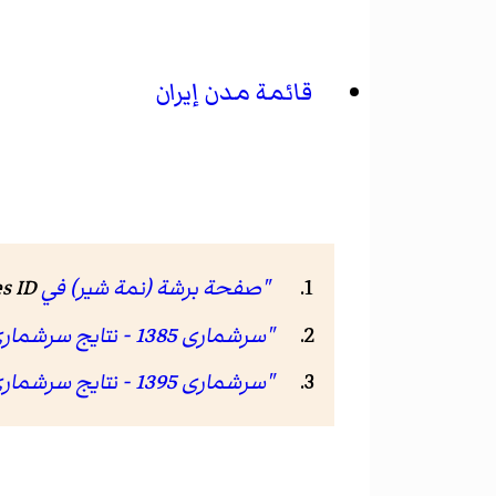
قائمة مدن إيران
"صفحة برشة (نمة شير) في GeoNames ID"
s ID
"سرشماری 1385 - نتایج سرشماری 85"
"سرشماری 1395 - نتایج سرشماری 95"