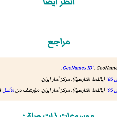
انظر أيضاً
مراجع
.
.
GeoName
(باللغة الفارسية). مرکز آمار ایران
.
(باللغة الفارسية). مرکز آمار ایران. مؤرشف من
الأصل
في 26
موسوعات ذات صلة :