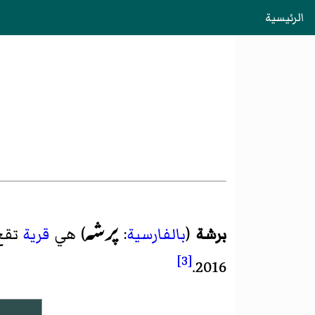
الرئيسية
پرشه
برشة
(
بالفارسية
:
) هي
قرية
تقع
[3]
.
2016