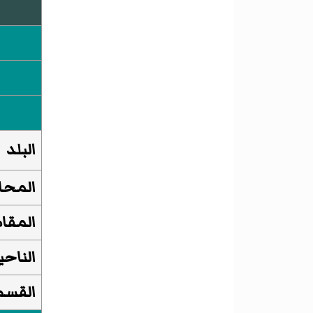
البلد
المحا
المقا
الناحي
القسم 