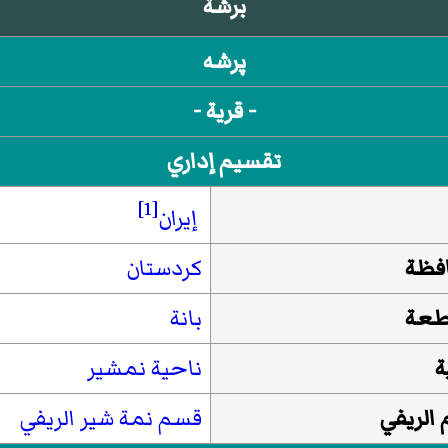
برشة
پرشه
- قرية -
تقسيم إداري
[1]
إيران
فظة
كردستان
طعة
بانة
ة
ناحية نمشير
الريفي
قسم نمة شیر الريفي