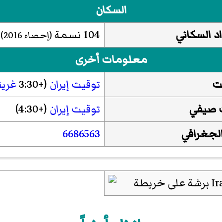
السكان
د السكاني
104 نسمة
(إحصاء
2016
)
معلومات أخرى
ت
توقيت إيران
(+3:30
غري
 صيفي
توقيت إيران
(+4:30)
الجغرافي
6686563