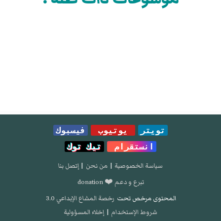
تويتر
يوتيوب
فيسبوك
انستقرام
تيك توك
سياسة الخصوصية
|
من نحن
|
إتصل بنا
تبرع و دعم ❤️ donation
المحتوى مرخص تحت
رخصة المشاع الإبداعي 3.0
شروط الإستخدام
|
إخلاء المسؤولية