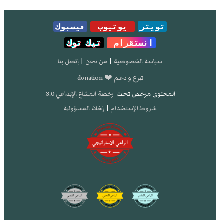
تويتر
يوتيوب
فيسبوك
انستقرام
تيك توك
سياسة الخصوصية
|
من نحن
|
إتصل بنا
تبرع و دعم ❤️ donation
المحتوى مرخص تحت
رخصة المشاع الإبداعي 3.0
شروط الإستخدام
|
إخلاء المسؤولية