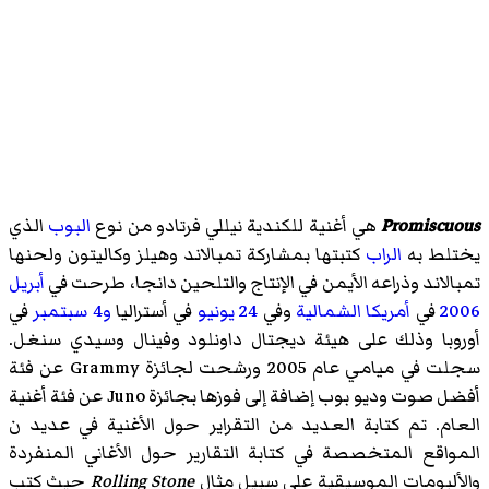
Promiscuous
هي أغنية للكندية نيللي فرتادو من نوع
البوب
الذي
يختلط به
الراب
كتبتها بمشاركة تمبالاند وهيلز وكاليتون ولحنها
تمبالاند وذراعه الأيمن في الإنتاج والتلحين دانجا، طرحت في
أبريل
2006
في
أمريكا الشمالية
وفي
24 يونيو
في أستراليا
و4 سبتمبر
في
أوروبا وذلك على هيئة ديجتال داونلود وفينال وسيدي سنغل.
سجلت في ميامي عام 2005 ورشحت لجائزة Grammy عن فئة
أفضل صوت وديو بوب إضافة إلى فوزها بجائزة Juno عن فئة أغنية
العام. تم كتابة العديد من التقراير حول الأغنية في عديد ن
المواقع المتخصصة في كتابة التقارير حول الأغاني المنفردة
والألبومات الموسيقية على سبيل مثال
Rolling Stone
حيث كتب