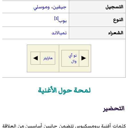
التسجيل
جيفين
،
وموسلي
[1]
النوع
بوب
الشعراء
تمبالاند
نو آي
◀︎
▶︎
مانإيتر
وال
لمحة حول الأغنية
التحضير
كلمات أغنية برومسكيوس تتضمن جانبين أساسيين من العلاقة