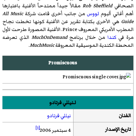
الصحافي
Rob Sheffield
مقالاً جيداً ممتدحاً الأغنية باعتبارها
أهم أغاني ألبوم
لووس
من جانب أخرى قامت شركة
All Music
Guide
هي الأخرى بكتابة تقرير عن الأغنية كونها تخطت نجاح
المطرب الأمريكي المعروف Prince. الأغنية المصورة طرحت لأول
مرة في
كندا
من خلال برنامج
MuchOnDemand
الذي تعرضه
المحطة الكندية الموسيقية المعروفة
MuchMusic
.
Promiscuous
لـنيللي فرتادو
الفنان
نيللي فرتادو
[1]
تاريخ الإصدار
4 سبتمبر 2006