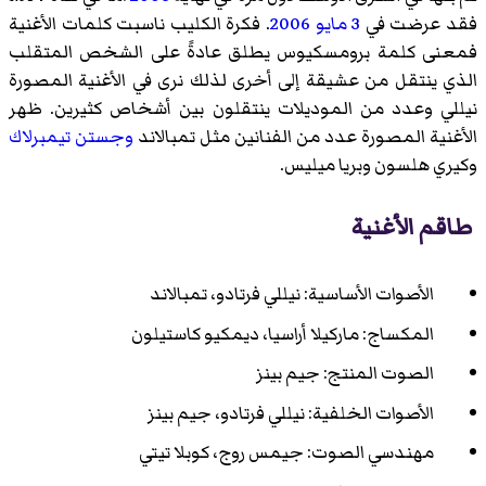
فقد عرضت في
3 مايو
2006
. فكرة الكليب ناسبت كلمات الأغنية
فمعنى كلمة برومسكيوس يطلق عادةً على الشخص المتقلب
الذي ينتقل من عشيقة إلى أخرى لذلك نرى في الأغنية المصورة
نيللي وعدد من الموديلات ينتقلون بين أشخاص كثيرين. ظهر
الأغنية المصورة عدد من الفنانين مثل تمبالاند
وجستن تيمبرلاك
وكيري هلسون وبريا ميليس.
طاقم الأغنية
الأصوات الأساسية: نيللي فرتادو، تمبالاند
المكساج: ماركيلا أراسيا، ديمكيو كاستيلون
الصوت المنتج: جيم بينز
الأصوات الخلفية: نيللي فرتادو، جيم بينز
مهندسي الصوت: جيمس روج، كوبلا تيتي