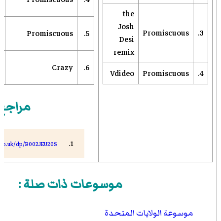
l
the
Josh
i
Promiscuous
3.
Promiscuous
5.
Desi
l
remix
y
Crazy
6.
Vdideo
Promiscuous
4.
e
مراجع
.co.uk/dp/B002JEU20S
موسوعات ذات صلة :
موسوعة الولايات المتحدة