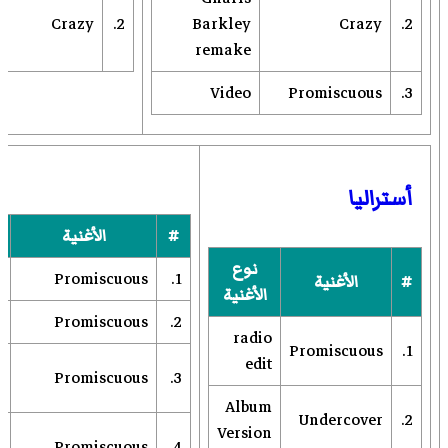
Crazy
2.
Barkley
Crazy
2.
remake
Video
Promiscuous
3.
أستراليا
#
الأغنية
نوع
t
Promiscuous
1.
#
الأغنية
الأغنية
s
Promiscuous
2.
radio
Promiscuous
1.
edit
i
Promiscuous
3.
x
Album
Undercover
2.
Version
s
Promiscuous
4.