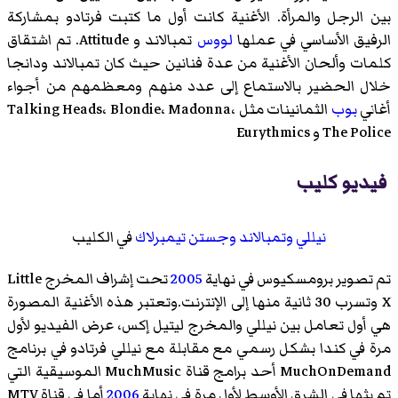
بين الرجل والمرأة. الأغنية كانت أول ما كتبت فرتادو بمشاركة
الرفيق الأساسي في عملها
لووس
تمبالاند و Attitude. تم اشتقاق
كلمات وألحان الأغنية من عدة فنانين حيث كان تمبالاند ودانجا
خلال الحضير بالاستماع إلى عدد منهم ومعظمهم من أجواء
أغاني
بوب
الثمانينات مثل Talking Heads، Blondie، Madonna،
The Police و Eurythmics
فيديو كليب
نيللي
وتمبالاند
وجستن تيمبرلاك
في الكليب
تم تصوير برومسكيوس في نهاية
2005
تحت إشراف المخرج Little
X وتسرب 30 ثانية منها إلى الإنترنت.وتعتبر هذه الأغنية المصورة
هي أول تعامل بين نيللي والمخرج ليتيل إكس، عرض الفيديو لأول
مرة في كندا بشكل رسمي مع مقابلة مع نيللي فرتادو في برنامج
MuchOnDemand أحد برامج قناة MuchMusic الموسيقية التي
تم بثها في الشرق الأوسط لأول مرة في نهاية
2006
أما في قناة MTV