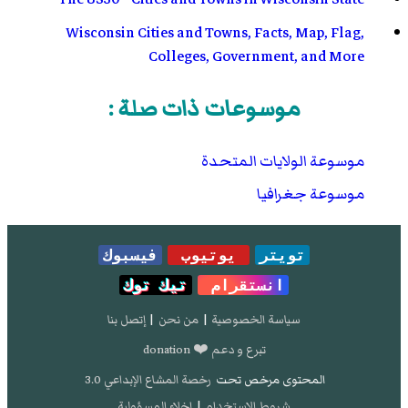
Wisconsin Cities and Towns, Facts, Map, Flag,
Colleges, Government, and More
موسوعات ذات صلة :
موسوعة الولايات المتحدة
موسوعة جغرافيا
تويتر
يوتيوب
فيسبوك
انستقرام
تيك توك
سياسة الخصوصية
|
من نحن
|
إتصل بنا
تبرع و دعم ❤️ donation
المحتوى مرخص تحت
رخصة المشاع الإبداعي 3.0
شروط الإستخدام
|
إخلاء المسؤولية