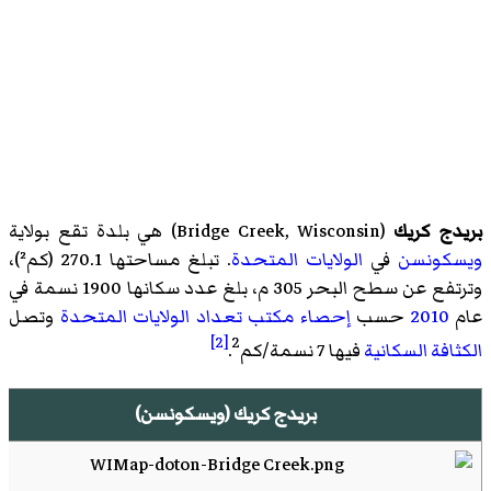
بريدج كريك
(
Bridge Creek, Wisconsin
)‏ هي بلدة تقع بولاية
ويسكونسن
في
الولايات المتحدة
. تبلغ مساحتها 270.1 (كم²)،
وترتفع عن سطح البحر 305 م، بلغ عدد سكانها 1900 نسمة في
عام
2010
حسب
إحصاء
مكتب تعداد الولايات المتحدة
وتصل
[2]
2
الكثافة السكانية
فيها 7 نسمة/كم
.
بريدج كريك (ويسكونسن)