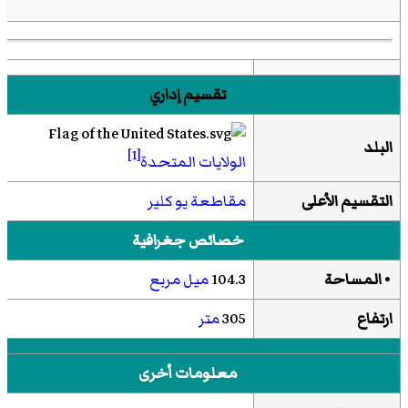
تقسيم إداري
البلد
[1]
الولايات المتحدة
التقسيم الأعلى
مقاطعة يو كلير
خصائص جغرافية
• المساحة
104.3
ميل مربع
ارتفاع
305
متر
معلومات أخرى