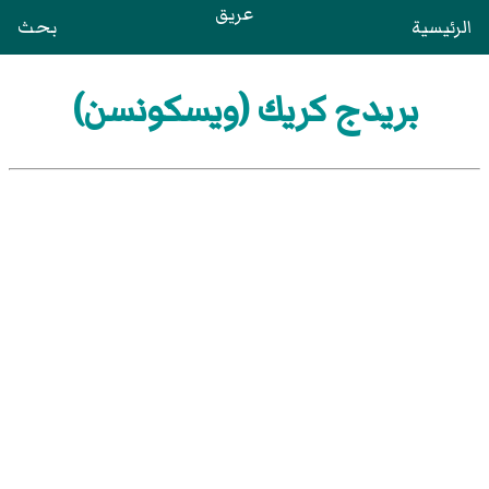
عريق
الرئيسية
بحث
بريدج كريك (ويسكونسن)