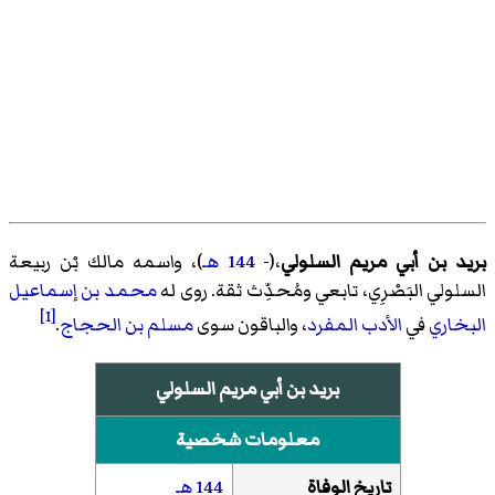
بريد بن أبي مريم السلولي
،(-
144 هـ
)، واسمه مالك بْن ربيعة
السلولي البَصْرِي، تابعي ومُحدِّث ثقة. روى له
محمد بن إسماعيل
[1]
البخاري
في
الأدب المفرد
، والباقون سوى
مسلم بن الحجاج
.
بريد بن أبي مريم السلولي
معلومات شخصية
تاريخ الوفاة
144 هـ