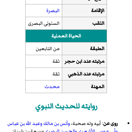
الإقامة
البصرة
اللقب
السلولى البصرى
الحياة العملية
الطبقة
من التابعين
مرتبته عند
ابن حجر
ثقة
مرتبته عند
الذهبي
ثقة
المهنة
محدث
روايته للحديث النبوي
روى عن
: أبيه وله صحبة،
وأنس بن مالك
وعبد الله بن عباس
وأبي موسى الأشعري
والحسن البصري
وربيعة بن شيبان