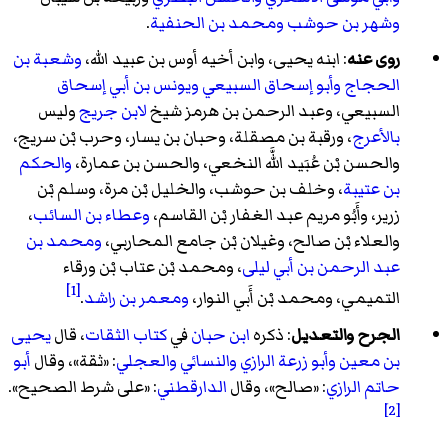
وشهر بن حوشب
ومحمد بن الحنفية
.
روى عنه
: ابنه يحيى، وابن أخيه أوس بن عبيد الله،
وشعبة بن
الحجاج
وأبو إسحاق السبيعي
ويونس بن أبي إسحاق
السبيعي، وعبد الرحمن بن هرمز شيخ
لابن جريج
وليس
بالأعرج
، ورقبة بن مصقلة، وحبان بن يسار، وحرب بْن سريج،
والحسن بْن عُبَيد اللَّه النخعي، والحسن بن عمارة،
والحكم
بن عتيبة
، وخلف بن حوشب، والخليل بْن مرة، وسلم بْن
زرير، وأَبُو مريم عبد الغفار بْن القاسم،
وعطاء بن السائب
،
والعلاء بْن صالح، وغيلان بْن جامع المحاربي،
ومحمد بن
عبد الرحمن بن أبي ليلى
، ومحمد بْن عتاب بْن ورقاء
[1]
التميمي، ومحمد بْن أَبي النوار،
ومعمر بن راشد
.
الجرح والتعديل
: ذكره
ابن حبان
في
كتاب الثقات
، قال
يحيى
بن معين
وأبو زرعة الرازي
والنسائي
والعجلي
: «ثقة»، وقال
أبو
حاتم الرازي
: «صالح»، وقال
الدارقطني
: «على شرط الصحيح».
[2]