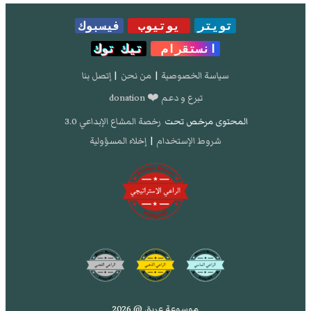
تويتر
يوتيوب
فيسبوك
انستقرام
تيك توك
سياسة الخصوصية
|
من نحن
|
إتصل بنا
تبرع و دعم ❤️ donation
المحتوى مرخص تحت
رخصة المشاع الإبداعي 3.0
شروط الإستخدام
|
إخلاء المسؤولية
موسوعة عريق @ 2026