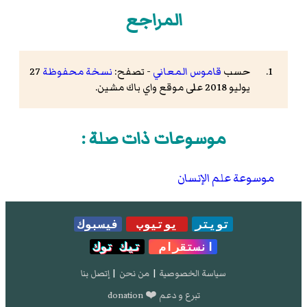
المراجع
حسب
قاموس المعاني
- تصفح:
نسخة محفوظة
27
يوليو 2018 على موقع واي باك مشين.
موسوعات ذات صلة :
موسوعة علم الإنسان
تويتر
يوتيوب
فيسبوك
انستقرام
تيك توك
سياسة الخصوصية
|
من نحن
|
إتصل بنا
تبرع و دعم ❤️ donation