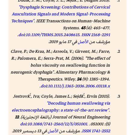
Dudik, J. M.; Coyle, J. L.; Sejdić, E. (August 2015).
"Dysphagia Screening: Contributions of Cervical
Auscultation Signals and Modern Signal-Processing
Techniques"
.
IEEE Transactions on Human-Machine
Systems
.
45
(4): 465–477.
.
doi
:
10.1109/THMS.2015.2408615
.
ISSN
2168-2291
مؤرشف من
الأصل
في 17 مايو 2019.
Clave, P.; De Kraa, M.; Arreola, V.; Girvent, M.; Farre,
R.; Palomera, E.; Serra-Prat, M. (2006). "The effect of
bolus viscosity on swallowing function in
neurogenic dysphagia".
Alimentary Pharmacology &
Therapeutics
. Wiley.
24
(9): 1385–1394.
.
doi
:
10.1111/j.1365-2036.2006.03118.x
Jestrović, Iva; Coyle, James L.;
Sejdić, Ervin
(2015).
"Decoding human swallowing via
electroencephalography: a state-of-the-art review"
.
Journal of Neural Engineering
(باللغة الإنجليزية).
12
doi
:
10.1088/1741-2560/12/5/051001
.
(5): 051001.
1741-2552
ISSN
. مؤرشف من
الأصل
في 13 ديسمبر 2019.