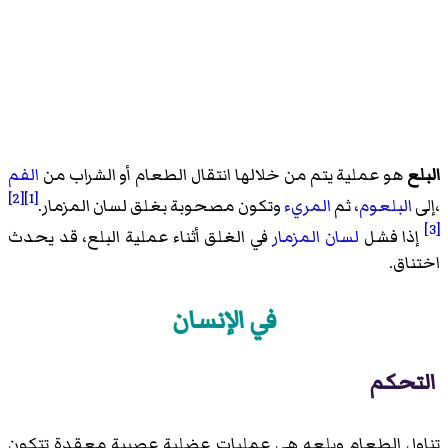
البلع
هو عملية يتم من خلالها انتقال الطعام أو الشراب من
الفم
[2]
[1]
،إلى
البلعوم
، ثم
المريء
وتكون مصحوبة بغلق لسان المزمار.
[3]
إذا فشل
لسان المزمار
في الغلق أثناء عملية البلع، قد يحدث
اختناق.
في الإنسان
التحكم
تناول الطعام وبلعه هي عمليات عضلية عصبية معقدة تتكون