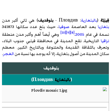
فِيلِبّة
(
بالبلغارية
: Пловдив -
بلوفديف
) هي ثاني أكبر مدن
بلغاريا
بعد العاصمة
صوفيا
، حيث بلغ عدد سكانها 341873
[10]
[9]
[8]
نسمة في عام
2005
.
وهي أيضاً أهم وأكبر مدن منطقة
تراقيا
التاريخية. تقع المدينة في
محافظة فيلبي
جنوب البلاد،
وتعرف بالثقافة القديمة والمتنوعة وبالتاريخ الكبير. معظم
سكان المدينة من أصول بلغارية، إلا أنه يوجد بها نسبة من
الغجر
.
بلوفديف
(
بالبلغارية
:
Пловдив
)‏