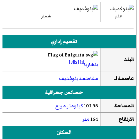
علم
شعار
تقسيم إداري
البلد
[3]
[2]
[1]
بلغاريا
عاصمة لـ
مقاطعة بلوفديف
خصائص جغرافية
المساحة
101.98
كيلومتر مربع
الارتفاع
164
متر
السكان