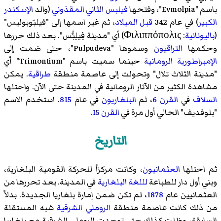
[5]
باسم "Evmolpia"، وفتحها
فيلبس الثاني المقذوني
(والد
الإسكندر
كاستوريا
الكبير
) في عام 342
قبل الميلاد
، ثم غير اسمها إلى "فيلبّوبوليس"
[5]
يكاترينبورغ
(
باليونانية
: Φιλιππόπολις) أي "مدينة فِيلِبُّس". بعد ذلك حررها
[5]
إيفانوفو
وحكمها
التراقيون
وسموها "Pulpudeva"، حتى ضمت إلى
[5]
دونيتسك
الإمبراطورية الرومانية
حينما سميت باسم "Trimontium" أي
[5]
دايغو
(2002–)
"مدينة الثلاث تلال" وتحولت إلى عاصمة منطقة
طراقية
. يمكن
مشاهدة الكثير من الآثار الرومانية في المدينة حتى الآن. واحتلها
السلاف
في
القرن 6
، ثم
البلغاريون
في عام
815
. استخدم الاسم
"بلوفديف" الحالي أول مرة في
القرن 15
.
التاريخ
ثم احتلها
العثمانيون
، وكانت مركزاً للحركة القومية البلغارية،
وبني أول دار للطباعة
لللغة البلغارية
في المدينة. بعد تحررها من
العثمانيين عام
1878
، لم تكن ضمن إمارة بلغاريا الجديدة. بدلاً
من ذلك كانت عاصمة منطقة
الروملي الشرقية
شبه المستقلة
السابقة، وظلت كذلك حتى توحدت الروملي الشرقية مع بلغاريا