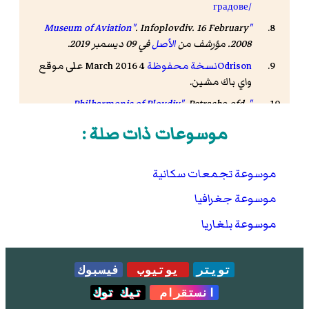
градове/
. Infoplovdiv. 16 February
"Museum of Aviation"
2008. مؤرشف من
الأصل
في 09 ديسمبر 2019
.
Odrison
نسخة محفوظة
4 March 2016 على موقع
واي باك مشين.
. Petracho.ofd-
"Philharmonic of Plovdiv"
plovdiv.org. مؤرشف من
الأصل
في 03 مارس 2016
.
موسوعات ذات صلة :
موسوعة تجمعات سكانية
موسوعة جغرافيا
موسوعة بلغاريا
تويتر
يوتيوب
فيسبوك
انستقرام
تيك توك