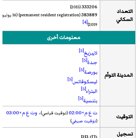
333206
(2015)
التعداد
383889
(permanent resident registration)
(16 يوليو
السكاني
[4]
2019)
معلومات أخرى
[5]
لايبزيغ
[5]
جدة
[5]
بورصة
المدينة التوأم
[5]
ليسكوفاتس
[5]
البتراء
[5]
بلنسية
[5]
سلانيك
ت ع م+02:00
،
وت ع م+03:00
(توقيت قياسي)
التوقيت
[5]
غيومري
(
توقيت صيفي
)
[5]
كومانوفو
تسجيل
[5]