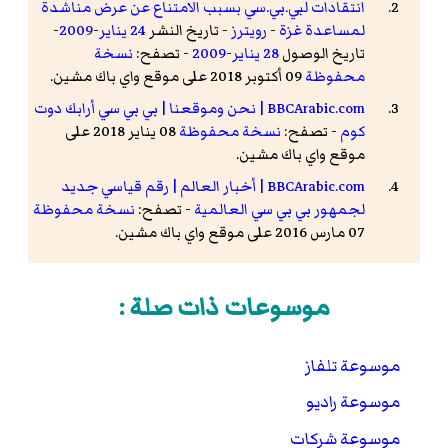
انتقادات لبي.بي.سي بسبب الامتناع عن عرض مناشدة
لمساعدة غزة
-
رويترز
- تاريخ النشر
24 يناير
-
2009
-
تاريخ الوصول
28 يناير
-
2009
- تصفح:
نسخة
محفوظة
09 أكتوبر 2018 على موقع واي باك مشين.
BBCArabic.com | نحن وموقعنا | بي بي سي أرابك دوت
كوم
- تصفح:
نسخة محفوظة
08 يناير 2018 على
موقع واي باك مشين.
BBCArabic.com | أخبار العالم | رقم قياسي جديد
لجمهور بي بي سي العالمية
- تصفح:
نسخة محفوظة
07 مارس 2016 على موقع واي باك مشين.
موسوعات ذات صلة :
موسوعة تلفاز
موسوعة راديو
موسوعة شركات