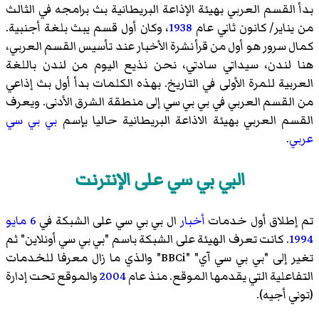
بدأ القسم العربي بهيئة الإذاعة البريطانية بث برامجه في الثالث
من يناير/ كانون ثاني عام
1938
، وكان أول قسم يبث بلغة أجنبية.
كمال سرور
هو أول من قرأ نشرة الأخبار عند تأسيس القسم العربي،
هنا لندن، سيداتي سادتي، نحن نذيع اليوم من لندن باللغة
العربية للمرة الأولى في التاريخ. بهذه الكلمات بدأ أول بث إذاعي
من القسم العربي في بي بي سي إلى منطقة الشرق الأدنى. ويعرف
القسم العربي بهيئة الاذاعة البريطانية حاليا بإسم
بي بي سي
عربي
.
البي بي سي على الإنترنت
تم إطلاق أول خدمات
أخبار
ال بي بي سي على الشبكة في
6 مايو
1994
. كانت تعرف الهيئة على الشبكة باسم "بي بي سي أونلاين" ثم
تغير إلى "بي بي سي آي" "BBCi" والذي ما زال معرفا للخدمات
التفاعلية التي يقدمها الموقع. منذ عام
2004
والموقع تحت إدارة
(توني أجيه).