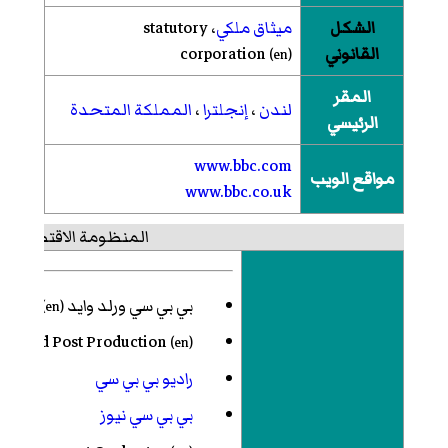
الشكل
ميثاق ملكي
، statutory
القانوني
corporation
(
en
)
المقر
لندن
،
إنجلترا
،
المملكة المتحدة
الرئيسي
www.bbc.com
مواقع الويب
www.bbc.co.uk
المنظومة الاقتصادية
بي بي سي ورلد وايد
)
en
(
ios and Post Production
(
en
)
راديو بي بي سي
بي بي سي نيوز