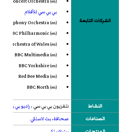
BBC Concert Orchestra
(
en
)
بي بي سي للأفلام
الشركات التابعة
C Symphony Orchestra
(
en
)
BBC Philharmonic
(
en
)
nal Orchestra of Wales
(
en
)
BBC Multimedia
(
en
)
BBC Yorkshire
(
en
)
Red Bee Media
(
en
)
BBC North
(
en
)
النشاط
تلفزيون بي بي سي
،
راديو بي بي سي
،
الصناعات
صحافة
،
بث لاسلكي
المنتجات
بث لاسلكي