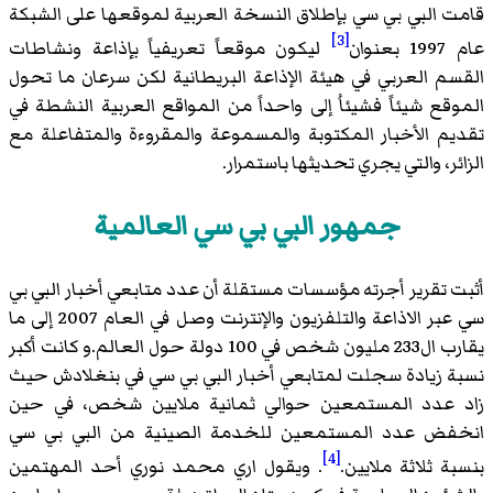
قامت البي بي سي بإطلاق النسخة العربية لموقعها على الشبكة
[3]
عام 1997 بعنوان
ليكون موقعاً تعريفياً بإذاعة ونشاطات
القسم العربي في هيئة الإذاعة البريطانية لكن سرعان ما تحول
الموقع شيئاً فشيئاُ إلى واحداً من المواقع العربية النشطة في
تقديم الأخبار المكتوبة والمسموعة والمقروءة والمتفاعلة مع
الزائر، والتي يجري تحديثها باستمرار.
جمهور البي بي سي العالمية
أثبت تقرير أجرته مؤسسات مستقلة أن عدد متابعي أخبار البي بي
سي عبر الاذاعة والتلفزيون والإنترنت وصل في العام 2007 إلى ما
يقارب ال233 مليون شخص في 100 دولة حول العالم.و كانت أكبر
نسبة زيادة سجلت لمتابعي أخبار البي بي سي في بنغلادش حيث
زاد عدد المستمعين حوالي ثمانية ملايين شخص، في حين
انخفض عدد المستمعين للخدمة الصينية من البي بي سي
[4]
بنسبة ثلاثة ملايين.
. ويقول اري محمد نوري أحد المهتمين