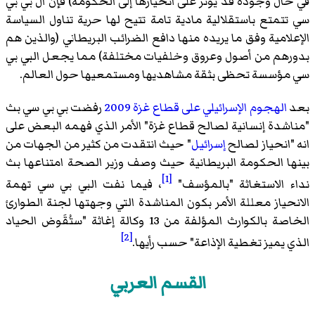
في حال وجوده قد يؤثر على انحيازها إلى الحكومة) فإن ال بي بي
سي تتمتع باستقلالية مادية تامة تتيح لها حرية تناول السياسة
الإعلامية وفق ما يريده منها دافع الضرائب البريطاني (والذين هم
بدورهم من أصول وعروق وخلفيات مختلفة) مما يجعل البي بي
سي مؤسسة تحظى بثقة مشاهديها ومستمعيها حول العالم.
بعد
الهجوم الإسرائيلي على قطاع غزة 2009
رفضت بي بي سي بث
"مناشدة إنسانية لصالح قطاع غزة" الأمر الذي فهمه البعض على
انه "انحياز لصالح
إسرائيل
" حيث انتقدت من كثير من الجهات من
بينها الحكومة البريطانية حيث وصف وزير الصحة امتناعها بث
[1]
نداء الاستغاثة "بالمؤسف"
، فيما نفت البي بي سي تهمة
الانحياز معللة الأمر بكون المناشدة التي وجهتها لجنة الطوارئ
الخاصة بالكوارث المؤلفة من 13 وكالة إغاثة "ستُقَوض الحياد
[2]
الذي يميز تغطية الإذاعة" حسب رأيها.
القسم العربي