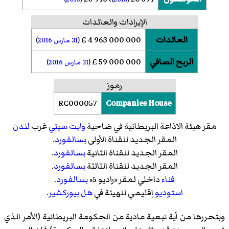
الإيرادات والعائدات
العائدات
4 963 000 000 £
(
31
مارس
2016
)
الربح الصافي
59 000 000 £
(
31
مارس
2016
)
رموز
RC000057
Companies House
مقر هيئة الاذاعة البريطانية في ضاحية
وايت سيتي
غرب
لندن
المقر الجديد للقناة الأولى
بسالفورد
.
المقر الجديد للقناة الثانية
بسالفورد
.
المقر الجديد للقناة الثالثة
بسالفورد
.
فناء
داخلي لمقر «راديو 5»
بسالفورد
.
استوديو
إقليمي للهيئة في
هل
بيوركشير
.
وبتحررها من أية تبعية مادية من الحكومة البريطانية (الأمر الذي