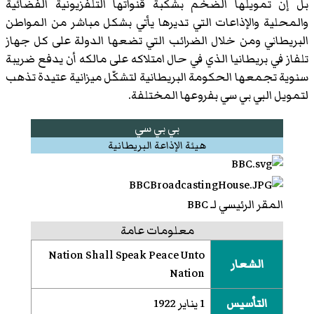
بل إن تمويلها الضخم بشكبة قنواتها التلفزيونية الفضائية
والمحلية والإذاعات التي تديرها يأتي بشكل مباشر من المواطن
البريطاني ومن خلال الضرائب التي تضعها الدولة على كل جهاز
تلفاز في بريطانيا الذي في حال امتلاكه على مالكه أن يدفع ضريبة
سنوية تجمعها الحكومة البريطانية لتشكّل ميزانية عتيدة تذهب
لتمويل البي بي سي بفروعها المختلفة.
بي بي سي
هيئة الإذاعة البريطانية
المقر الرئيسي لـ BBC
معلومات عامة
Nation Shall Speak Peace Unto
الشعار
Nation
التأسيس
1 يناير 1922