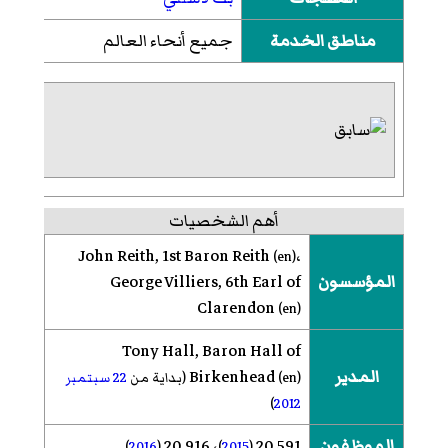
مناطق الخدمة
جميع أنحاء العالم
أهم الشخصيات
John Reith, 1st Baron Reith
،
(
en
)
المؤسسون
George Villiers, 6th Earl of
Clarendon
(
en
)
Tony Hall, Baron Hall of
المدير
Birkenhead
)
en
(
(بداية من
22
سبتمبر
)
2012
الموظفون
20 591
، 20 916
)
2016
(
)
2015
(