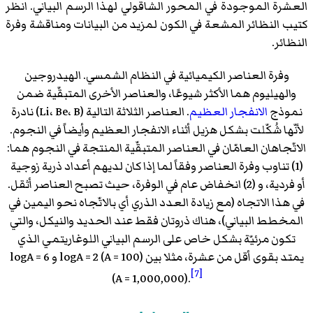
العشرة الموجودة في المحور الشاقولي لهذا الرسم البياني. انظر
كتيب النظائر المشعة في الكون لمزيد من البيانات ومناقشة وفرة
النظائر.
وفرة العناصر الكيميائية في النظام الشمسي. الهيدروجين
والهيليوم هما الأكثر شيوعًا، والعناصر الأخرى المتبقّية ضمن
نموذج
الانفجار العظيم
. العناصر الثلاثة التالية (Li، Be، B) نادرة
لأنّها شُكّلت بشكل هزيل أثناء الانفجار العظيم وأيضاً في النجوم.
الاتّجاهان العامّان في العناصر المتبقّية المنتجة في النجوم هما:
(1) تناوب وفرة العناصر وفقاً لما إذا كان لديهم أعداد ذرية زوجية
أو فردية، و (2) انخفاض عام في الوفرة، حيث تصبح العناصر أثقل.
في هذا الاتجاه (مع زيادة العدد الذري أي بالاتّجاه نحو اليمين في
المخطط البياني)، هناك ذروتان فقط عند الحديد والنيكل، والتي
تكون مرئيّة بشكل خاص على الرسم البياني اللوغاريتمي الذي
يمتد بقوى أقل من عشرة، مثلا بين logA = 2 (A = 100) و logA = 6
[7]
(A = 1,000,000).