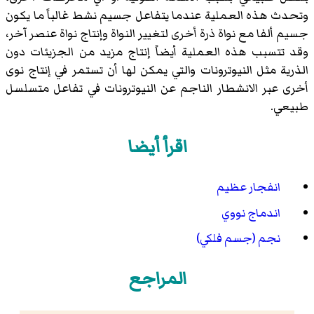
وتحدث هذه العملية عندما يتفاعل جسيم نشط غالباً ما يكون
جسيم ألفا مع نواة ذرة أخرى لتغيير النواة وإنتاج نواة عنصر آخر،
وقد تتسبب هذه العملية أيضاً إنتاج مزيد من الجزيئات دون
الذرية مثل النيوترونات والتي يمكن لها أن تستمر في إنتاج نوى
أخرى عبر الانشطار الناجم عن النيوترونات في تفاعل متسلسل
طبيعي.
اقرأ أيضا
انفجار عظيم
اندماج نووي
نجم (جسم فلكي)
المراجع