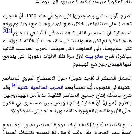
تلك المكونة من أعداد كاملة من نوى الهيليوم -4.
اقترح (آرثر ستانلي إيدنجتون) لأول مرة في عام 1920، أنّ النجوم
تحصل على طاقتها من خلال دمج الهيدروجين مع الهيليوم ورفع
[3]
[2]
احتمالية أنّ العناصر الثقيلة قد تتشكّل أيضًا في النجوم.
هذه الفكرة لم تكن مقبولة بشكل عامّ، حيث أنّ الآليّة النوويّة لم
تكن مفهومة. وفي السنوات التي سبقت الحرب العالمية الثانية
مباشرة، شرح
هانز بيث
لأوّل مرة تلك الآليّات النوويّة التي يندمج
فيها الهيدروجين مع الهيليوم.
العمل المبتكر لـ (فريد هويل) حول الاصطناع النووي للعناصر
[4]
الثقيلة في النجوم، أُتِمّ تماماً بعد
الحرب العالمية الثانية
.
وقد
شرح بعمله إنتاج جميع العناصر الثقيلة بدءاً من الهيدروجين.
واقترح (هويل) أنّ عملية إنتاج الهيدروجين مستمرى في الكون
حتّى الآن وذلك من الفراغ والطاقة دون الحاجة إلى بداية كونيّة.
شرح اكشتاف (هويل) كيف ازدادت وفرة العناصر بمرور الوقت مع
زيادة عمر المجرة. وفي وقت لاحق، تمّ توسيع اكتشاف (هويل)