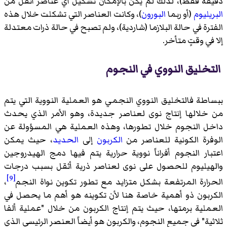
دقيقة فقط)، لذلك لم يكن بالإمكان تشكيل أي عناصر أثقل من
البريليوم
(أو ربما
البورون
)، وكانت العناصر التي تشكلت خلال هذه
الفترة في حالة البلازما (شاردية)، ولم تصبح في حالة ذرات معتدلة
إلا في وقتٍ متأخر.
التخليق النووي في النجوم
ببساطة فالتخليق النووي النجمي هو العملية النووية التي يتم
من خلالها إنتاج نوى لعناصر جديدة، وهو الأمر الذي يحدث
داخل النجوم خلال تطورها، وهذه العملية هي المسؤولة عن
الوفرة الكونية للعناصر من
الكربون
إلى
الحديد
، حيث يمكن
اعتبار النجوم أفراناً نووية حرارية يتم فيها دمج الهيدروجين
والهيليوم للحصول على نوى لعناصر ذرية أثقل بسبب درجات
[9]
الحرارة المرتفعة بشكل متزايد مع تطور تكوين نواة النجم
،
الكربون ذو أهمية خاصة هنا لأن تكوينه هو أهم ما يحصل في
العملية برمتها، حيث يتم إنتاج الكربون من خلال "عملية ألفا
ثلاثية" في جميع النجوم، والكربون هو أيضاً العنصر الرئيسي الذي