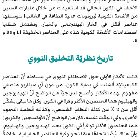
الأخف في الكون الحالي قد استعيدت من خلال مليارات السنين
من الأشعة الكونية (بروتونات عالية الطاقة في الغالب) تتوسطها
عناصر أثقل في الغاز البيننجمي والغبار. وتشتمل شظايا
اصطدامات الأشعّة الكونية هذه على العناصر الخفيفة Li و Be و
B.
تاريخ نظريّة التخليق النووي
كانت الأفكار الأولى حول الاصطناع النووي هي ببساطة أنّ العناصر
الكيميائيّة أنشئت في بداية الكون، من دون أي سيناريو منطقي
مفهوم لهذه الأفكار. وأصبح تدريجيّاً من الواضح أنّ الهيدروجين
والهيليوم هما العنصرين الأكثر وفرة في الكون. وكل ما تبقى يشكّل
أقل من 2 ٪ من كتلة النظام الشمسي، وكذلك أنظمة النجوم
الأخرى. وفي الوقت نفسه، كان من الواضح أنّ الأوكسجين والكربون
هما العنصران الأكثر توافراً في الكون بعد الهيدروجين والهيليوم،
وأنّ هناك أيضًا اتجاهًا عامًا نحو وفرة العناصر الخفيفية، خاصّةً