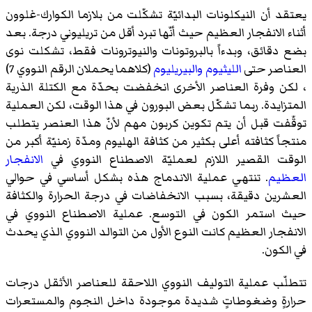
يعتقد أن النيكلونات البدائيّة تشكّلت من بلازما الكوارك-غلوون
أثناء الانفجار العظيم حيث أنّها تبرد أقل من تريليوني درجة. بعد
بضع دقائق، وبدءاً بالبروتونات والنيوترونات فقط، تشكلت نوى
العناصر حتى
الليثيوم
والبيريليوم
(كلاهما يحملان الرقم النووي 7)
، لكن وفرة العناصر الأخرى انخفضت بحدّة مع الكتلة الذرية
المتزايدة. ربما تشكّل بعض البورون في هذا الوقت، لكن العملية
توقّفت قبل أن يتم تكوين كربون مهم لأنّ هذا العنصر يتطلب
منتجاً كثافته أعلى بكثير من كثافة الهليوم ومدّة زمنيّة أكبر من
الوقت القصير اللازم لعمليّة الاصطناع النووي في
الانفجار
العظيم
. تنتهي عملية الاندماج هذه بشكل أساسي في حوالي
العشرين دقيقة، بسبب الانخفاضات في درجة الحرارة والكثافة
حيث استمر الكون في التوسع. عملية الاصطناع النووي في
الانفجار العظيم كانت النوع الأول من التوالد النووي الذي يحدث
في الكون.
تتطلّب عملية التوليف النووي اللاحقة للعناصر الأثقل درجات
حرارةٍ وضغوطاتٍ شديدة موجودة داخل النجوم والمستعرات