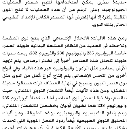
جديدة بطرق يمكن استخدامها لتتبع مصدر العمليات
الجيولوجية، وعلى الرغم من أن هذه العمليات لا تنتج النوى
الثقيلة بكثرة إلا أنها يُفترض أنها المصدر الكامل للإمداد الطبيعي
الحالي بتلك النوى.
ومن هذه الآليات: الانحلال الإشعاعي الذي ينتج نوى المشعة
ونلاحظه في العديد من النظائر المشعة البدائية طويلة العمر،
خاصة اليورانيوم 235 واليورانيوم 238 والثوريوم 232، وبعد سنوات
طويلة تتحلل هذه العناصر أخيراً إلى نظائر الرصاص، يتم تزويد
الأرض بعناصر مثل الرادون والبولونيوم عبر هذه الآلية، وفي أنواع
أخرى من التحلل الإشعاعي يتم إنتاج أنواع أثقل من النوى مثل
نوى عنصر النيون وتصبح في نهاية المطاف ذرات مستقرة حديثة
التشكل، ومن هذه الآليات أيضاً الانشطار النووي التلقائي، حيث
تنقسم نواة ذرة لتعطي نوى لعناصر أخف، فمثلاً اليورانيوم 235
واليورانيوم 238 هما نظيران أوليان يخضعان للانشطار التلقائي،
ويتم إنتاج التكنيسيوم والبروميثيوم بهذه الطريقة، ومن آليات
التخليق النووي الطبيعية أيضاً ردود الفعل النووية التي تحدث
بشكل طبيعي بسبب الأشعة الكونية أو أي محرضات أخرى،