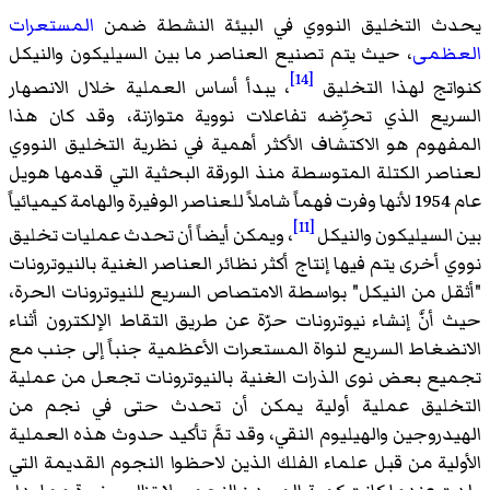
يحدث التخليق النووي في البيئة النشطة ضمن
المستعرات
العظمى
، حيث يتم تصنيع العناصر ما بين السيليكون والنيكل
[14]
كنواتج لهذا التخليق
، يبدأ أساس العملية خلال الانصهار
السريع الذي تحرِّضه تفاعلات نووية متوازنة، وقد كان هذا
المفهوم هو الاكتشاف الأكثر أهمية في نظرية التخليق النووي
لعناصر الكتلة المتوسطة منذ الورقة البحثية التي قدمها هويل
عام 1954 لأنها وفرت فهماً شاملاً للعناصر الوفيرة والهامة كيميائياً
[11]
بين السيليكون والنيكل
، ويمكن أيضاً أن تحدث عمليات تخليق
نووي أخرى يتم فيها إنتاج أكثر نظائر العناصر الغنية بالنيوترونات
"أثقل من النيكل" بواسطة الامتصاص السريع للنيوترونات الحرة،
حيث أنَّ إنشاء نيوترونات حرّة عن طريق التقاط الإلكترون أثناء
الانضغاط السريع لنواة المستعرات الأعظمية جنباً إلى جنب مع
تجميع بعض نوى الذرات الغنية بالنيوترونات تجعل من عملية
التخليق عملية أولية يمكن أن تحدث حتى في نجم من
الهيدروجين والهيليوم النقي، وقد تمَّ تأكيد حدوث هذه العملية
الأولية من قبل علماء الفلك الذين لاحظوا النجوم القديمة التي