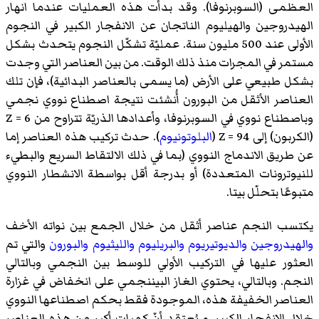
العظمى (السوبرنوفا). وقد بدأت هذه العمليات عندما انهار
الهيدروجين والهيليوم الناتجان عن الانفجار الكبير في النجوم
الأولى عند 500 مليون سنة. عمليّة تشكّل النجوم يتحدث بشكل
مستمر في المجرات منذ ذلك الوقت. من بين العناصر التي وجدت
بشكل طبيعي على الأرض (ما يسمى بالعناصر البدائية)، فإن تلك
العناصر الأثقل من البورون أُنشئت نتيجة اصطناع نووي نجمي
وباصطناع نووي في السوبرنوفا، وأعدادها الذريّة تتراوح من Z = 6
(الكربون) إلى Z = 94 (
البلوتونيوم
). حدث تركيب هذه العناصر إما
عن طريق الاندماج النووي (بما في ذلك الالتقاط السريع والبطيء
للنيوترونات المتعددة) أو بدرجة أقل بواسطة الانشطار النووي
متبوعًا بتحلّل بيتا.
يكتسب النجم عناصر أثقل من خلال الجمع بين نواته الأخف
والهيدروجين
والديوتيريوم
والبريليوم
والليثيوم
والبورون
والتي تم
العثور عليها في التركيب الأولي للوسط بين النجمي وبالتالي
النجم. وبالتالي، يحتوي الغاز البيننجمي على انخفاض في غزارة
العناصر الخفيفة هذه، الموجودة فقط بحكم اصطناعها النووي
خلال الانفجار الكبير. و يُعتقد أنّ كميات أكبر من هذه العناصر