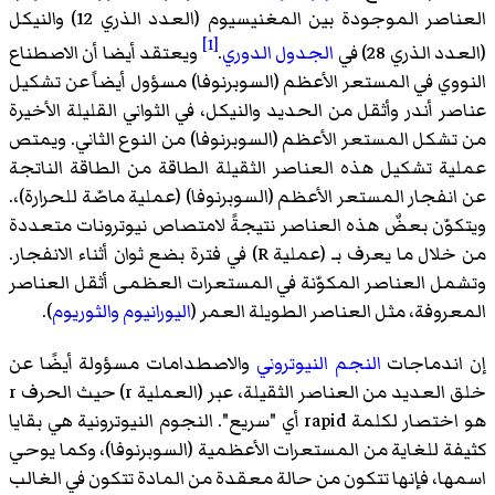
العناصر الموجودة بين المغنيسيوم (العدد الذري 12) والنيكل
[1]
(العدد الذري 28) في
الجدول الدوري
.
ويعتقد أيضا أن الاصطناع
النووي في المستعر الأعظم (السوبرنوفا) مسؤول أيضاً عن تشكيل
عناصر أندر وأثقل من الحديد والنيكل، في الثواني القليلة الأخيرة
من تشكل المستعر الأعظم (السوبرنوفا) من النوع الثاني. ويمتص
عملية تشكيل هذه العناصر الثقيلة الطاقة من الطاقة الناتجة
عن انفجار المستعر الأعظم (السوبرنوفا) (عملية ماصّة للحرارة)،.
ويتكوّن بعضٌ هذه العناصر نتيجةً لامتصاص نيوترونات متعددة
من خلال ما يعرف بـ (عملية R) في فترة بضع ثوان أثناء الانفجار.
وتشمل العناصر المكوّنة في المستعرات العظمى أثقل العناصر
المعروفة، مثل العناصر الطويلة العمر (
اليورانيوم
والثوريوم
).
إن اندماجات
النجم النيوتروني
والاصطدامات مسؤولة أيضًا عن
خلق العديد من العناصر الثقيلة، عبر (العملية r) حيث الحرف r
هو اختصار لكلمة rapid أي "سريع". النجوم النيوترونية هي بقايا
كثيفة للغاية من المستعرات الأعظمية (السوبرنوفا)، وكما يوحي
اسمها، فإنها تتكون من حالة معقدة من المادة تتكون في الغالب