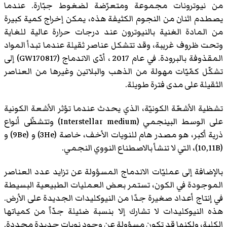
من نيوترونات مجموعة ومتعرّضة لضغوط جبّارة. عندما
يصطدم اثنان من النجوم الكثيفة هذه، يمكن إخراج كمية كبيرة
من المادة الغنية بالنيوترون عند درجات حرارة عالية للغاية
وتحت ظروف غريبة، وقد تتشكل عناصر ثقيلة عندما تبدأ المواد
المقذوفة بالبرودة. في عام 2017 ، أدّى الاندماج (GW170817) إلى
تشكّل كمّيّات مهولة من الذهب والبلاتين وغيرها من العناصر
الثقيلة على مدى فترة طويلة.
تشظية الأشعّة الكونيّة، الذي يحدث عندما تؤثر الأشعة الكونية
على الوسط البينجمي (Interstellar medium) وتتشظّى أنواع
ذرية أكبر، هو مصدر هام للنويات الأخف، خاصة (3He) و (9Be) و
(10,11B)، التي لا تنشأ بالاصطناع النووي النجمي.
بالإضافة إلى عمليّات الاندماج المسؤولة عن تزايد عدد العناصر
الموجودة في الكون، تستمر بعض العمليات الطبيعية البسيطة
في إنتاج أعداد صغيرة جدًا من النيوكليدات الجديدة على الأرض.
هذه النيوكليدات لا تشارك إلا بنسبة ضئيلة جدّاً من كمياتها
الكلية، ولكنها قد تكون مسؤولة عن وجود نويات جديدة محددة.