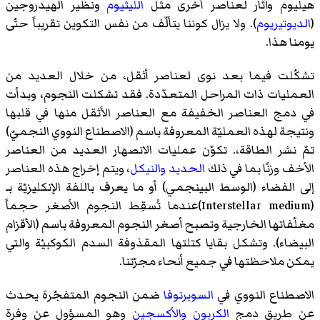
هيليوم وآثار لعناصر أخرى مثل
الليثيوم
ونظير الهيدروجين
(
الديوتيريوم
). ولا يزال كوننا يتألّف من نفس التكوين تقريباً حتّى
يومنا هذا.
تشكّلت فيما بعد نوى لعناصر أثقل، من خلال العديد من
العمليات ذات المراحل المتعدّدة. فقد تشكلت النجوم، وبدأت
في دمج العناصر الخفيفة مع العناصر الأثقل منها في قلبها
ونتيجة لهذه العمليّة المعروفة باسم (الاصطناع النووي النجميّ)
تمّ نشر الطاقة،. تكوّن عمليات الانصهار العديد من العناصر
الأخف وزنًا بما في ذلك
الحديد
والنيكل
، ويتم إخراج هذه العناصر
إلى الفضاء (الوسط البينجمي) أو ما يعرف باللفة الإنكليزيّة بـ
(Interstellar medium)عندما تُسقِط النجوم الأصغر حجماً
مغلّفاتها الخارجية وتصبح أصغر النجوم المعروفة باسم (الأقزام
البيضاء). وتشكل بقايا كتلتها المقذوفة السدم الكوكبيّة والتي
يمكن ملاحظتها في جميع أنحاء مجرّتنا.
الاصطناع النووي في
السوبرنوفا
ضمن النجوم المتفجّرة يحدث
عن طريق دمج
الكربون
والأكسجين
وهو المسؤول عن وفرة