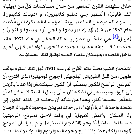
خلال ستّينات القرن الماضي من خلال مساهمات كلّ من (ويليام
ألف فاولر)، (ألستير جي دبليو كاميرون)، و (دونالد كلايتون)،
وتبعهم العديد من العلماء. ورقة المراجعة المبتكرة التي قُدّمت
عام 1957 من قبل (إي إم بيربيدج) و (جي آر بيربيدج) و (فولر) و
[5]
(هويل)
هي ملخّص مشهور لحالة الحقل في عام 1957. فقد
حدّدت تلك الورقة عمليات جديدة لتحويل نواة ثقيلة إلى أخرى
داخل النجوم، وبإمكان علماء الفلك توثيق تلك العمليّات.
الانفجار الكبير بحدّ ذاته اِقتُرح في عام 1931، قبل تلك الفترة بوقت
طويل، من قبل الفيزيائي البلجيكي (جورج لوميتير) الذي اقترح أن
التوسّع الواضح للكون يتطلّب أنّ الكون سينكمش إذا عدنا بالزمن
إلى الوراء وسيستمر في الانكماش حتّى يصل لنقطة لا يمكن له أن
يتقلّص بعدها أكثر. وهذا من شأنه أن يجلب كل كتلة الكون إلى
نقطة واحدة، "ذرة أوّليّة"، إلى حالة لم يكن موجودة فيها لا الزمان
ولا المكان. وأعطى (هويل) في وقت لاحق نموذج (لوميتير)
مصطلحًا ساخراً ألا وهو (الانفجار العظيم)، ولم يدرك أنّ نموذج
(لوميتير) كان مطلوبًا لشرح وجود الديوتريوم والنيوكليوتيدات بين