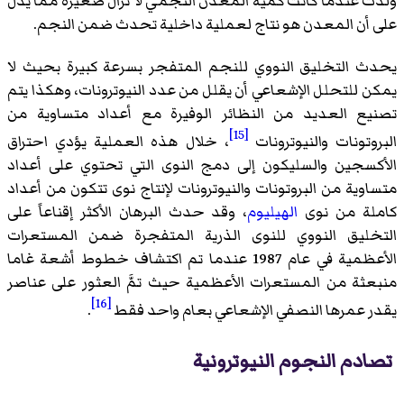
ولدت عندما كانت كمية المعدن النجمي لا تزال صغيرة مما يدل
على أن المعدن هو نتاج لعملية داخلية تحدث ضمن النجم.
يحدث التخليق النووي للنجم المتفجر بسرعة كبيرة بحيث لا
يمكن للتحلل الإشعاعي أن يقلل من عدد النيوترونات، وهكذا يتم
تصنيع العديد من النظائر الوفيرة مع أعداد متساوية من
[15]
البروتونات والنيوترونات
، خلال هذه العملية يؤدي احتراق
الأكسجين والسليكون إلى دمج النوى التي تحتوي على أعداد
متساوية من البروتونات والنيوترونات لإنتاج نوى تتكون من أعداد
كاملة من نوى
الهيليوم
، وقد حدث البرهان الأكثر إقناعاً على
التخليق النووي للنوى الذرية المتفجرة ضمن المستعرات
الأعظمية في عام 1987 عندما تم اكتشاف خطوط أشعة غاما
منبعثة من المستعرات الأعظمية حيث تمَّ العثور على عناصر
[16]
يقدر عمرها النصفي الإشعاعي بعام واحد فقط
.
تصادم النجوم النيوترونية