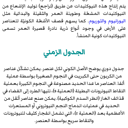
يتم إنتاج هذه النيوكليدات عن طريق (تراجع) توليد الإشعاع من
النيوكليدات المشعّة وطويلة العمر والثقيلة والبدائية مثل
اليورانيوم
والثوريوم
. كما يسهم قصف الأشعّة الكونيّة للعناصر
على الأرض في وجود أنواع ذرية نادرة قصيرة العمر تسمى
النيوكليدات كونية المنشأ.
الجدول الزمني
جدول دوري يوضح الأصل الكوني لكل عنصر. يمكن تشكّل عناصر
من الكربون حتى الكبريت في النجوم الصغيرة بواسطة عملية
ألفا. العناصر ما عدا الحديد مصنوعة في النجوم الكبيرة بعملية
التقاط النيوترونات البطيئة (العملية s)، تليها الطرد إلى الفضاء في
قذائف الغاز (انظر السدم الكوكبية). يمكن صنع عناصر أثقل من
الحديد في عمليات اندماج النجم النيوتروني أو المستعرات
الأعظمية بعد (العملية r)، التي تشمل انفجار كثيف للنيوترونات
والتقاط سريع بواسطة العنصر.