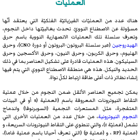
العمليات
هناك عدد من العمليّات الفيزيائيّة الفلكيّة التي يعتقد أنّها
مسؤولة عن الاصطناع النوويّ. تحدث بغالبيّتها داخل النجوم،
وتعرف سلسلة تلك العمليات الانصهارية النووية باسم حرق
الهيدروجين
(عبر سلسلة البروتون-البروتون أو دورة CNO)، وحرق
الهليوم، وحرق الكربون، وحرق النيون، وحرق الأكسجين وحرق
السيليكون. هذه العمليات قادرة على تشكيل العناصر بما في ذلك
الحديد والنيكل. هذه هي منطقة الاصطناع النووي التي يتم فيها
إنشاء نظائر ذات أعلى طاقة ارتباط لكلّ نواة.
يمكن تجميع العناصر الأثقل ضمن النجوم من خلال عملية
التقاط النيوترونات المعروفة باسم (العملية (s أو في البيئات
المتفجرة، مثل المستعرات النجمية (السوبرنوفا) واندماج
النجوم النيوترونية
، من خلال عدد من العمليات الأخرى التي
تشمل (عمليّة r)، والتي تنطوي على التقاط النيوترونات السريعة، و
(عملية (RP ، و (عملية p) (التي تعرف أحيانا باسم عملية غاما)،