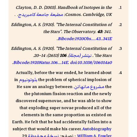
Clayton, D. D. (2003).
Handbook of Isotopes in the
. Cambridge, UK:
Cosmos
مطبعة جامعة كامبريدج
. .
Eddington, A. S. (1920). "The Internal Constitution of
the Stars".
The Observatory
.
43
: 341.
.
Bibcode
:
1920Obs....43..341E
Eddington, A. S. (1920). "The Internal Constitution of
the Stars".
نيتشر (مجلة)
.
106
(2653): 14–20.
.
Bibcode
:
1920Natur.106...14E
.
doi
:
10.1038/106014a0
Actually, before the war ended, he learned about
the problem of spherical implosion of
بلوتونيوم
in
the
مشروع مانهاتن
. He saw an analogy between
the plutonium fission reaction and the newly
discovered supernovae, and he was able to show
that exploding super novae produced all of the
elements in the same proportion as existed on
Earth. He felt that he had accidentally fallen into a
subject that would make his career.
Autobiography
William A. Fowler
- تصفح:
نسخة محفوظة
29