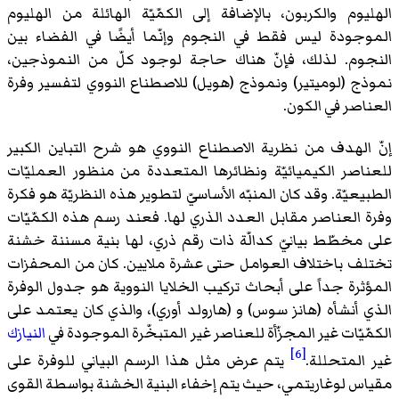
الهليوم والكربون، بالإضافة إلى الكمّيّة الهائلة من الهليوم
الموجودة ليس فقط في النجوم وإنّما أيضًا في الفضاء بين
النجوم. لذلك، فإنّ هناك حاجة لوجود كلّ من النموذجين،
نموذج (لوميتير) ونموذج (هويل) للاصطناع النووي لتفسير وفرة
العناصر في الكون.
إنّ الهدف من نظرية الاصطناع النووي هو شرح التباين الكبير
للعناصر الكيميائيّة ونظائرها المتعددة من منظور العمليّات
الطبيعيّة. وقد كان المنبّه الأساسيّ لتطوير هذه النظريّة هو فكرة
وفرة العناصر مقابل العدد الذري لها. فعند رسم هذه الكمّيّات
على مخطّط بيانيّ كدالّة ذات رقم ذري، لها بنية مسننة خشنة
تختلف باختلاف العوامل حتى عشرة ملايين. كان من المحفزات
المؤثرة جداً على أبحاث تركيب الخلايا النووية هو جدول الوفرة
الذي أنشأه (هانز سوس) و (هارولد أوري)، والذي كان يعتمد على
الكمّيّات غير المجزّأة للعناصر غير المتبخّرة الموجودة في
النيازك
[6]
غير المتحللة.
يتم عرض مثل هذا الرسم البياني للوفرة على
مقياس لوغاريتمي، حيث يتم إخفاء البنية الخشنة بواسطة القوى