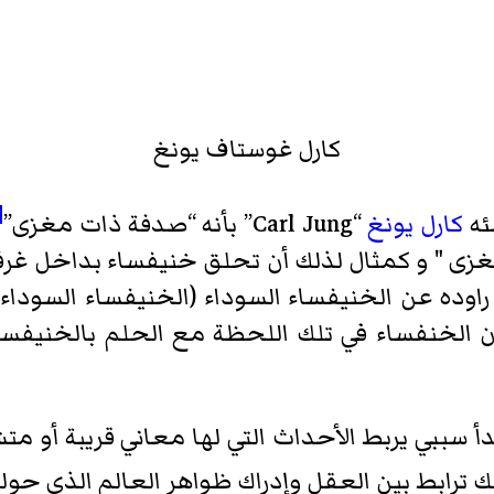
كارل غوستاف يونغ
1]
كارل يونغ
“Carl Jung” بأنه “صدفة ذات مغزى”
مغزى " و كمثال لذلك أن تحلق خنيفساء بداخل 
ه عن الخنيفساء السوداء (الخنيفساء السوداء ت
ان الخنفساء في تلك اللحظة مع الحلم بالخنيفسا
دأ سببي يربط الأحداث التي لها معاني قريبة أو 
ترابط بين العقل وإدراك ظواهر العالم الذي حولن