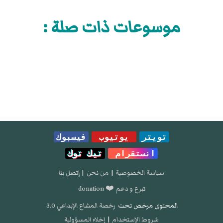
.
موسوعات ذات صلة :
تويتر
يوتيوب
فيسبوك
انستقرام
تيك توك
سياسة الخصوصية
|
من نحن
|
إتصل بنا
تبرع و دعم ❤️ donation
المحتوى مرخص تحت
رخصة المشاع الإبداعي 3.0
شروط الإستخدام
|
إخلاء المسؤولية