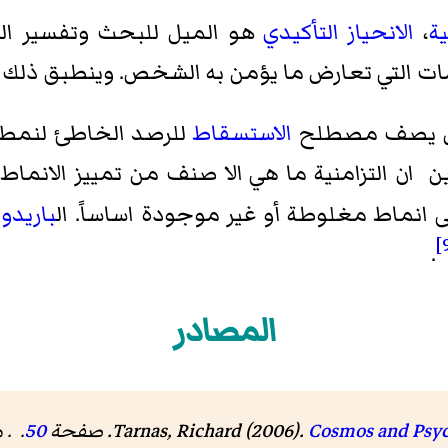
ة
،
الانحياز التأكيدي
هو الميل للبحث وتفسير ال
التي تعارض ما يؤمن به الشخص. وينطبق ذلك إلى
لنفس يصف مصطلح
الاستسقاط
للرصد الخاطئ لنمط 
 ان التزامنية ما هي الا صنف من تمييز الانماط
 انماط مغلوطة أو غير موجودة اساساً. ال
باريدول
.
المصادر
Cosmos and Psy
Tarnas, Richard (2006).
50
. .