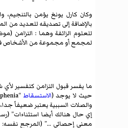
وكان كارل يونغ يؤمن بالتنجيم، وال
بالإضافة إلى تصديقه للعديد من ال
للعلوم الزائفة وهما : التزامن (م
لمجمع أو مجموعة من الأشخاص في 
ما يفسر قبول التزامن كتفسير لأي
حيث لا يوجد (
الاستسقاط
“apophenia”: هو إدراك عفوي للصلات بين ظواهر غير ذات صلة). ودفاع
والصلات السببية يعتبر ضعيفاً جدا