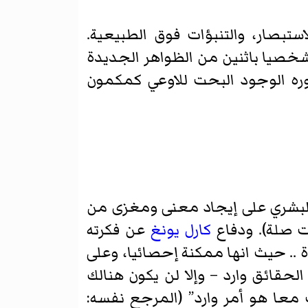
استبصار، والتنبؤات فوق الطبيعية.
شخصيا باثنين من الظواهر الجديدة
دوره الوجود البحت للاوعي كمكمون
البشري على إيجاد معنى ومغزى من
كارل يونغ
عن فكرته
.. حيث انها ممكنة إحصائيا، وعلى
غ، 2:426، 1973). وأكد أن “وجود هذه الحقائق وارد – وإلا لن يكون هنالك
 وجود الاحتمالات معا هو أمر وارد” (المرجع نفسه: