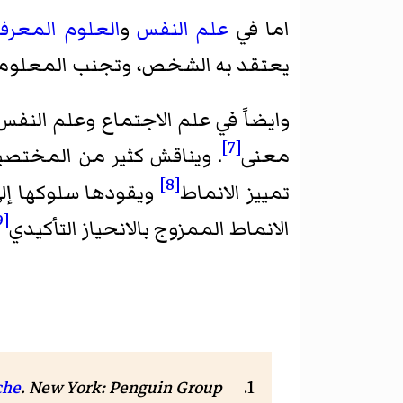
اما في
علم النفس
و
العلوم المعرفي
يعتقد به الشخص، وتجنب المعلومات 
وايضاً في علم الاجتماع وعلم ا
[7]
معنى
. ويناقش كثير من المختصين
[8]
تمييز الانماط
ويقودها سلوكها إلى
[9]
الانماط الممزوج بالانحياز التأكيدي
. New York: Penguin Group. صفحة
che