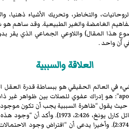
روحانيات، والتخاطر، وتحريك الأشياء ذهنيا، وال
مفاهيم الغامضة والغير الطبيعية. وقد ساهم هو 
وضوع هذا المقال) واللاوعي الجماعي الذي يقر ب
ٱن واحد .
العلاقة والسببية
 شيء في العالم الحقيقي هو ببساطة قدرة العقل 
، حيث يقول “ظاهرة السببية يجب أن تكون موجودة 
إي حال هنالك أيضا استثناءات” (رسائل كارل يون
معنى إحصائي …” (المرجع نفسه: 2:374). وأخيرا يدعي أن “افتراض