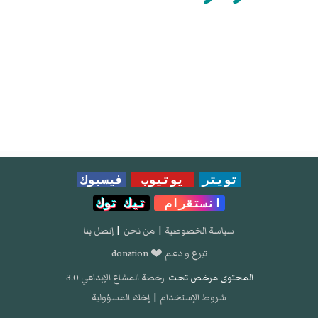
تويتر
يوتيوب
فيسبوك
انستقرام
تيك توك
سياسة الخصوصية
|
من نحن
|
إتصل بنا
تبرع و دعم ❤️ donation
المحتوى مرخص تحت
رخصة المشاع الإبداعي 3.0
شروط الإستخدام
|
إخلاء المسؤولية