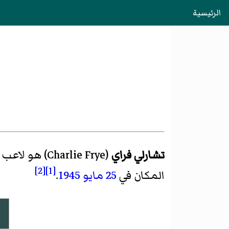
الرئيسية
تشارلي فراي
(
Charlie Frye
)‏ هو لاعب
[2]
[1]
المكان في
25 مايو
1945
.