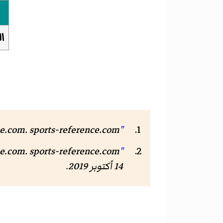
ا
"Charlie Frye Stats"
. sports-reference.com. مؤرشف من
ce.com
"Charlie Frye Minor Leagues Statistics & History"
. sports-reference.com. مؤرشف من
ce.com
14 أكتوبر 2019
.