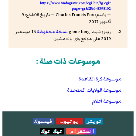
https://www.findagrave.com/cgi-bin/fg.cgi?
page=gr&GRid=8398102
— باسم: Charles Francis Fox — تاريخ الاطلاع: 9
أكتوبر 2017
ريتروشيت
game long
نسخة محفوظة
16 ديسمبر
2019 على موقع واي باك مشين.
موسوعات ذات صلة :
موسوعة كرة القاعدة
موسوعة الولايات المتحدة
موسوعة أعلام
تويتر
يوتيوب
فيسبوك
انستقرام
تيك توك