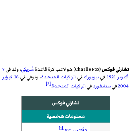
تشارلي فوكس
(
Charlie Fox
)‏ هو لاعب كرة قاعدة
أمريكي
، ولد في
7
أكتوبر
1921
في
نيويورك
في
الولايات المتحدة
، وتوفي في
16 فبراير
[2]
2004
في
ستانفورد
في
الولايات المتحدة
.
تشارلي فوكس
معلومات شخصية
[1]
7 أكتوبر
1921