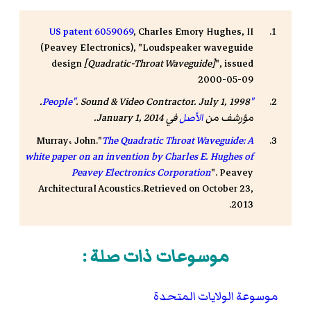
US patent 6059069
, Charles Emory Hughes, II
(
Peavey Electronics
), "Loudspeaker waveguide
design
[Quadratic-Throat Waveguide]
", issued
2000-05-09
. July 1, 1998.
.
Sound & Video Contractor
"People"
مؤرشف من
الأصل
في January 1, 2014.
Murray، John."
The Quadratic Throat Waveguide: A
white paper on an invention by Charles E. Hughes of
Peavey Electronics Corporation
". Peavey
Architectural Acoustics.Retrieved on
October 23,
.
2013
موسوعات ذات صلة :
موسوعة الولايات المتحدة