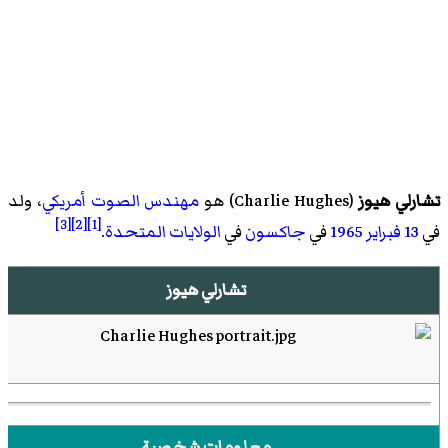
تشارلي هيوز
(
Charlie Hughes
)‏ هو
مهندس الصوت
أمريكي
، ولد
[3]
[2]
[1]
في
13 فبراير
1965
في
جاكسون
في
الولايات المتحدة
.
تشارلي هيوز
معلومات شخصية