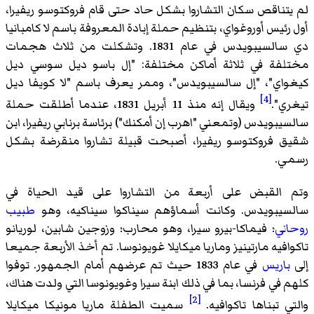
لم يتناقص سكان التشاروا بشكل حاد حتى قام فروكتوسو ريفيرا،
أول رئيس أوروغواي، بتنظيم حملة إبادة المعروفة باسم لا كامبانيا
دي سالسيبويدس في عام 1831. وتشكلت من ثلاث هجمات
مختلفة في ثلاثة أماكن مختلفة: "إل باسو ديل سوسي ديل
كيغواي"، "إل سالسيبويدس"، وممر يعرف باسم "لا كويفا ديل
[4]
تيغري".
ويقال إنه منذ 11 أبريل 1831، عندما أطلقت حملة
سالسيبويدس (وتمعني "اهرب إن أمكنك") برئاسة برنابي ريفيرا، ابن
شقيق فروكتوسو ريفيرا، أصبحت قبيلة تشاروا منقرضة بشكل
رسمي.
وتم القبض على أربعة من التشاروا على قيد الحياة في
سالسيبويدس. وكانت أسماؤهم سيناكوا سيناكيه، وهو
طبيب
روحاني
؛ فيماكا-بيرو سيرا، وهو محارب؛ وزوجين شابين، لوريانو
تاكوافيه مارتينيز وماريا ميكايلا غويونوسا. تم أخذ الأربعة جميعا
إلى
باريس
في عام 1833 حيث تم عرضهم أمام الجمهور. توفوا
كلهم في فرنسا، بما في ذلك ابنة سيرا وغويونوسا التي ولدت هناك،
[2]
والتي تبناها تاكوافيه.
سميت الطفلة ماريا مونيكا ميكايلا