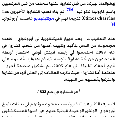
إيغوالداد ليبرتاد من قبل تشاروا، لكنها سجلت من قبل الفرنسيين
[7]
[6]
باسم كارولينا تاكوافيه.
تم بناء نصب التشاروا الأخيرون Los
Últimos Charrúas تكريما لهم في
مونتيفيديو
عاصمة أوروغواي.
[8]
منذ الثمانينيات - بعد انهيار الديكتاتورية في أوروغواي – قامت
مجموعة من الناس بتأكيد وتثبيت أصلها من شعب تشاروا. في
عام 1989، اجتمعوا في رابطة أدينش (وهي اختصار "رابطة
المنحدرين من أمة تشاروا" بالإسبانية)، ثم اعترفوا بأنفسهم على
أنهم أحفاد القبيلة. في عام 2005، تم تشكيل منظمة أخرى -
منظمة أمة تشاروا - حيث ذكرت العائلات إلى العلن أنها من تشاروا
واعترفوا بأنفسهم من القبيلة.
آخر التشاروا في عام 1833.
لا يعرف الكثير عن التشاروا بسبب محو معرفتهم في بدايات تاريخ
أوروغواي. الوثائق الوحيدة الباقية عنهم هي كتبها المستكشفون