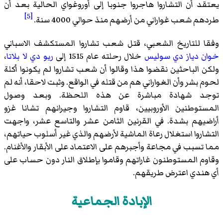
يعتقد أن التشاروا هاجروا جنوبا إلى أوروغواي الحالية بعد أن
[5]
طردهم شعب غواراني من أرضهم منذ حوالي 4000 سنة.
وفقا للتاريخ الشعبي، قتل شعب تشاروا المستكشف الاسباني
خوان دياز دي سوليس
خلال رحلته عام 1515 إلى
ريو دي لا بلاتا
،
ولكن الباحثين نقضوا هذا وقالوا أن شعب تشاروا لم يكونوا أكلة
لحوم بشر وأن الغواراني هم من قتله في الواقع. وثبت لاحقا، أنه لم
توجد شهادة مباشرة عن هذه اللحظة. وبعد وصول
المستوطنين الأوروبيين، قاوم التشاروا وجيرانهم تشانا غزو
أراضيهم بشدة. في القرنين الثامن عشر والتاسع عشر، واجهت
التشاروا استغلال رعاة الماشية لأرضهم والذي غير أسلوب حياتهم،
مما تسبب في مجاعة وأجبرهم على الاعتماد على الأبقار والأغنام.
وقاوم المستوطنون غاراتهم وقاموا بإطلاق النار دون حساب على
أي هندي اعترض طريقهم.
الإبادة الجماعية