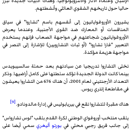
الإسبان وعلماء الآثار والأنثروبولوجيا. وهناك أدبيات جديدة تبرز
حاليا حول تاريخهم الشفوي العائلي وأنشطتهم.
يشيرون الأوروغوايانيون إلى أنفسهم باسم "تشاروا" في سياق
المنافسات أو المعارك ضد القوى الأجنبية. وعندما يعرض
الأوروغوايانيون شجاعتهم في مواجهة الصعاب فإنهم يستخدم
التعبير "غارا تشاروا" (أو ثبات التشارويين) للإشارة إلى النصر في
مواجهة هزيمة مؤكدة.
تخلى التشاروا تدريجيا عن سيادتهم بعد حملة سالسيبويدس
بينما كانت الدولة الجديدة تؤكد سلطتها على كامل أراضيها. وذكر
التعداد الأرجنتيني لعام 2001، أن هناك 676 من التشاروا يعيشون
في مقاطعة إنتري ريوس.
[9]
هناك مقبرة للتشاروا تقع في بيريابوليس في إدارة مالدونادو.
يلقب
منتخب أوروغواي الوطني لكرة القدم
بلقب "لوس تشارواس"
إلى جانب فريق رجبي محلي في
بورتو أليغري
سمي أيضا على