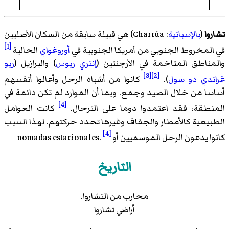
تشاروا
(
بالإسبانية
:
Charrúa
)‏ هي قبيلة سابقة من السكان الأصليين
[1]
في المخروط الجنوبي من أمريكا الجنوبية في
أوروغواي
الحالية
والمناطق المتاخمة في الأرجنتين (
إنتري ريوس
) والبرازيل (
ريو
[3]
[2]
غراندي دو سول
).
كانوا من أشباه الرحل وأعالوا أنفسهم
أساسا من خلال الصيد وجمع. وبما أن الموارد لم تكن دائمة في
[4]
المنطقة، فقد اعتمدوا دوما على الترحال.
كانت العوامل
الطبيعية كالأمطار والجفاف وغيرها تحدد حركتهم. لهذا السبب
[4]
كانوا يدعون الرحل الموسميين أو nomadas estacionales.
التاريخ
محارب من التشاروا.
أراضي تشاروا