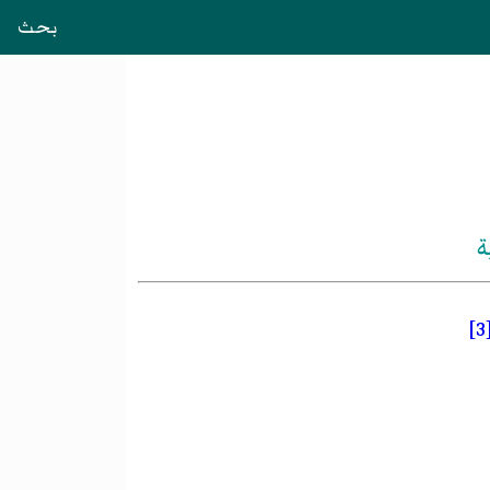
بحث
ة
[3