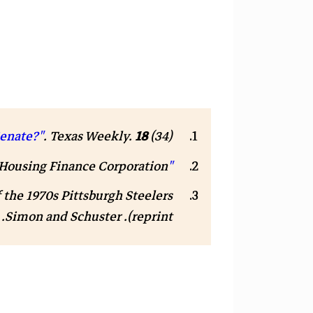
(34). مؤرشف من
18
.
Texas Weekly
.
Senate?"
"Charles Beatty bio"
. exas Housing Finance Corporation
 the 1970s Pittsburgh Steelers
reprint). Simon and Schuster. صفحات 68–69. .