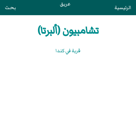
عريق
الرئيسية
بحث
تشامبيون (ألبرتا)
قرية في كندا