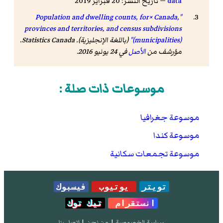
data
— تاريخ النشر: 20 فبراير 2019
"Population and dwelling counts, for× Canada,
provinces and territories, and census subdivisions
(municipalities)"
(باللغة الإنجليزية). Statistics Canada.
مؤرشف من
الأصل
في 24 يونيو 2016
.
موسوعات ذات صلة :
موسوعة جغرافيا
موسوعة كندا
موسوعة تجمعات سكانية
تويتر
يوتيوب
فيسبوك
انستقرام
تيك توك
سياسة الخصوصية
|
من نحن
|
إتصل بنا