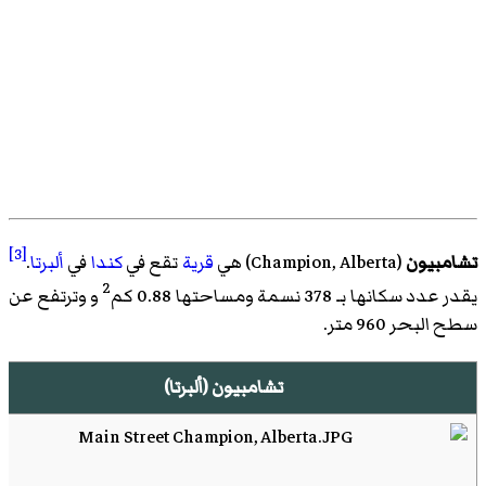
[3]
تشامبيون
(
Champion, Alberta
)‏ هي
قرية
تقع في
كندا
في
ألبرتا
.
2
يقدر عدد سكانها بـ 378 نسمة ومساحتها 0.88 كم
و وترتفع عن
سطح البحر 960 متر.
تشامبيون (ألبرتا)