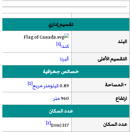
تقسيم إداري
البلد
[1]
كندا
التقسيم الأعلى
ألبرتا
خصائص جغرافية
[2]
• المساحة
0.89
كيلومتر مربع
ارتفاع
960
متر
عدد السكان
[2]
عدد السكان
317
(2016)