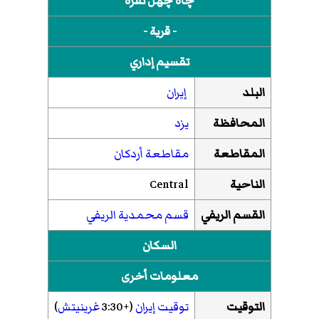
چاه چهل نفره
- قرية -
تقسيم إداري
البلد
إيران
المحافظة
يزد
المقاطعة
مقاطعة أردكان
الناحية
Central
القسم الريفي
قسم محمدية الريفي
السكان
معلومات أخرى
التوقيت
توقيت إيران
(+3:30
غرينيتش
)