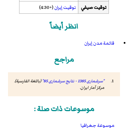
توقيت صيفي
توقيت إيران
(+4:30)
انظر أيضاً
قائمة مدن إيران
مراجع
"سرشماری 1385 - نتایج سرشماری 85"
(باللغة الفارسية).
مرکز آمار ایران
.
موسوعات ذات صلة :
موسوعة جغرافيا