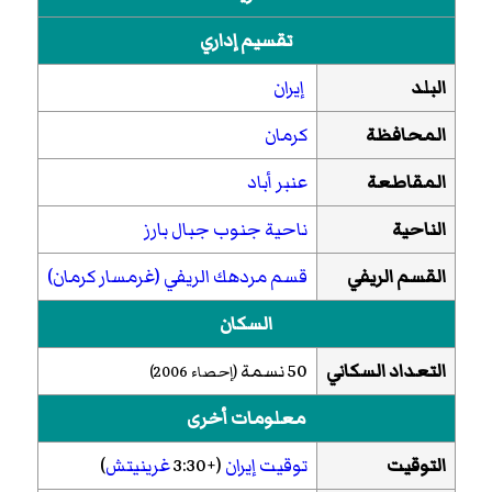
تقسيم إداري
البلد
إيران
المحافظة
كرمان
المقاطعة
عنبر أباد
الناحية
ناحية جنوب جبال بارز
القسم الريفي
قسم مردهك الريفي (غرمسار كرمان)
السكان
التعداد السكاني
50 نسمة
(إحصاء 2006)
معلومات أخرى
التوقيت
توقيت إيران
(+3:30
غرينيتش
)