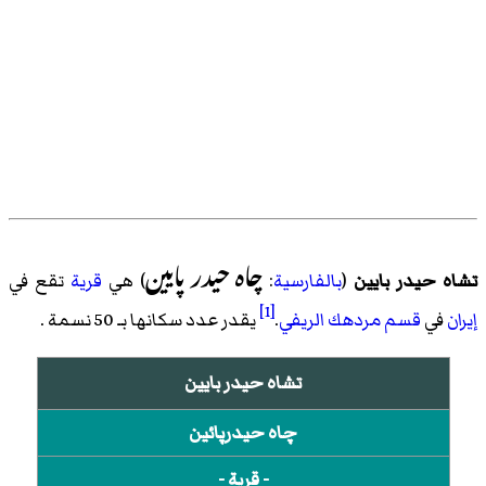
چاه حیدر پایین
تشاه حیدر بایین
(
بالفارسية
:
) هي
قرية
تقع في
[1]
إيران
في
قسم مردهك الریفي
.
يقدر عدد سكانها بـ 50 نسمة .
تشاه حيدر بايين
چاه حيدرپائين
- قرية -