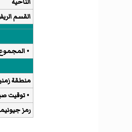
الناحية
القسم الريف
• المجموع
منطقة زمني
•
توقيت صي
رمز جيونيمز