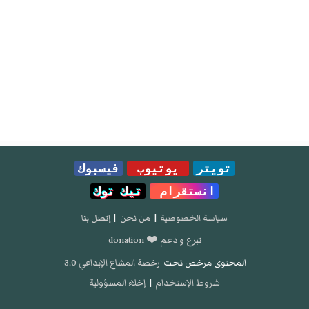
تويتر
يوتيوب
فيسبوك
انستقرام
تيك توك
سياسة الخصوصية
|
من نحن
|
إتصل بنا
تبرع و دعم ❤️ donation
المحتوى مرخص تحت
رخصة المشاع الإبداعي 3.0
شروط الإستخدام
|
إخلاء المسؤولية