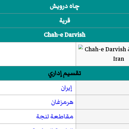
چاه درويش
قرية
Chah-e Darvish
تقسيم إداري
إيران
هرمزغان
مقاطعة لنجة