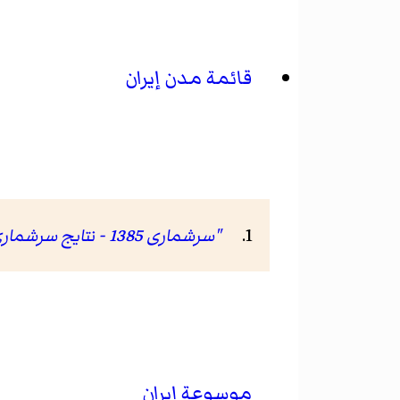
قائمة مدن إيران
"سرشماری 1385 - نتایج سرشماری 85"
موسوعة إيران