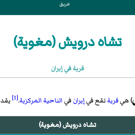
عريق
تشاه درويش (مغوية)
قرية في إيران
[1]
) هي
قرية
تقع في
إيران
في
الناحية المركزية
.
يقدر عد
تشاه درويش (مغوية)