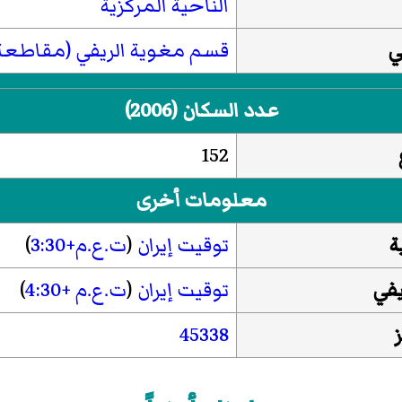
الناحية المركزية
ي
قسم مغوية الريفي (مقاطعة 
عدد السكان (2006)
152
معلومات أخرى
ة
توقيت إيران
(
ت.ع.م+3:30
)
في
توقيت إيران
(
ت.ع.م +4:30
)
45338