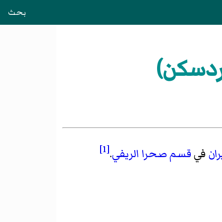
بحث
[1]
ران
في
قسم صحرا الريفي
.