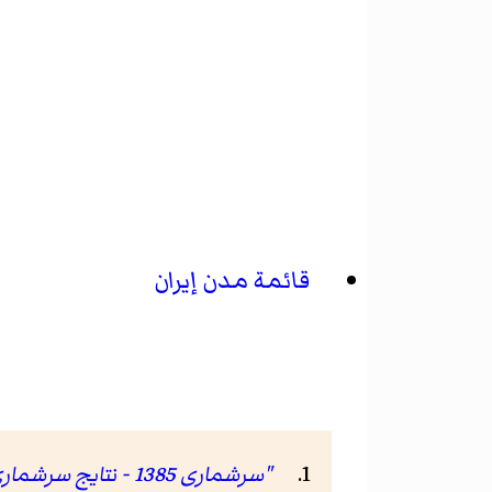
قائمة مدن إيران
"سرشماری 1385 - نتایج سرشماری 85"