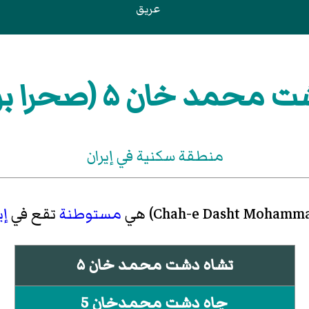
عريق
مد خان ۵ (صحرا بردسكن)
منطقة سكنية في إيران
Chah-e Dasht Mohamma
)‏ هي
مستوطنة
تقع في
إي
تشاه دشت محمد خان ۵
چاه دشت محمدخان 5