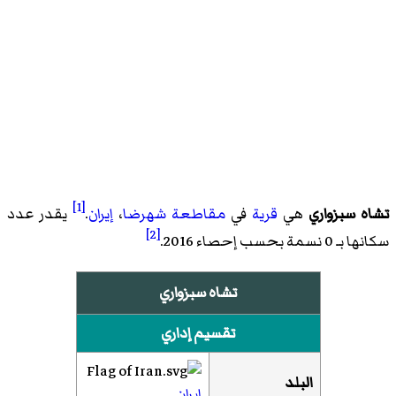
[1]
تشاه سبزواري
هي
قرية
في
مقاطعة شهرضا
،
إيران
.
يقدر عدد
[2]
سكانها بـ 0 نسمة بحسب
إحصاء 2016
.
تشاه سبزواري
تقسيم إداري
البلد
إيران