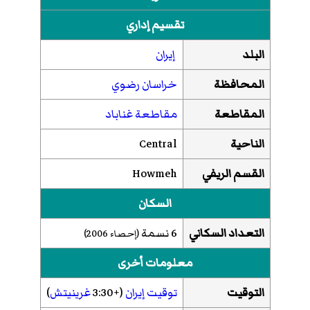
تقسيم إداري
البلد
إيران
المحافظة
خراسان رضوي
المقاطعة
مقاطعة غناباد
الناحية
Central
القسم الريفي
Howmeh
السكان
التعداد السكاني
6 نسمة
(إحصاء 2006)
معلومات أخرى
التوقيت
توقيت إيران
(+3:30
غرينيتش
)