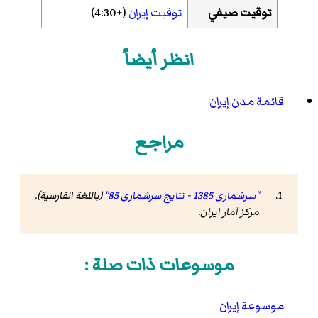
توقيت صيفي
توقيت إيران
(+4:30)
انظر أيضاً
قائمة مدن إيران
مراجع
"سرشماری 1385 - نتایج سرشماری 85"
(باللغة الفارسية).
مرکز آمار ایران
.
موسوعات ذات صلة :
موسوعة إيران