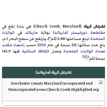
تشرتش كريك
(
Church Creek, Maryland
)‏ هي بلدة تقع في
مقاطعة دورشيستر (ماريلاند)
بولاية
ماريلاند
في
الولايات
المتحدة
. تبلغ مساحتها 0.88 (كم²)، وترتفع عن سطح البحر 1 م،
بلغ عدد سكانها 125 نسمة في عام
2010
حسب
إحصاء
مكتب
تعداد الولايات المتحدة
وتصل
الكثافة السكانية
فيها 141.9
[3]
2
نسمة/كم
.
تشرتش كريك (ماريلاند)