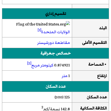
تقسيم إداري
البلد
[1]
الولايات المتحدة
التقسيم الأعلى
مقاطعة دورشيستر
خصائص جغرافية
[2]
• المساحة
0.874921
كيلومتر مربع
ارتفاع
1
متر
عدد السكان
عدد السكان
125
(2010)
2
الكثافة السكانية
142.8 نسمة/كم