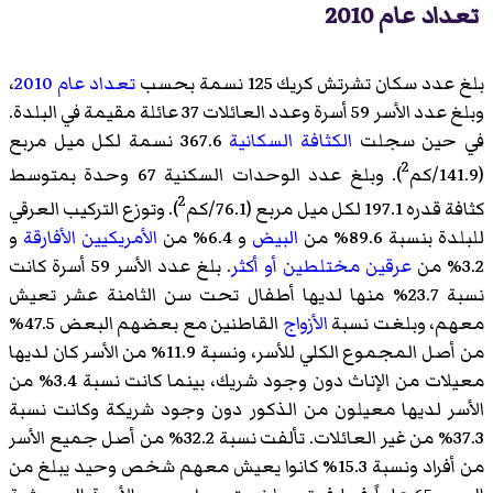
تعداد عام 2010
بلغ عدد سكان تشرتش كريك 125 نسمة بحسب
تعداد عام 2010
،
وبلغ عدد الأسر 59 أسرة وعدد العائلات 37 عائلة مقيمة في البلدة.
في حين سجلت
الكثافة السكانية
367.6 نسمة لكل ميل مربع
2
(141.9/كم
). وبلغ عدد الوحدات السكنية 67 وحدة بمتوسط
2
كثافة قدره 197.1 لكل ميل مربع (76.1/كم
). وتوزع التركيب العرقي
للبلدة بنسبة 89.6% من
البيض
و 6.4% من
الأمريكيين الأفارقة
و
3.2% من
عرقين مختلطين أو أكثر
. بلغ عدد الأسر 59 أسرة كانت
نسبة 23.7% منها لديها أطفال تحت سن الثامنة عشر تعيش
معهم، وبلغت نسبة
الأزواج
القاطنين مع بعضهم البعض 47.5%
من أصل المجموع الكلي للأسر، ونسبة 11.9% من الأسر كان لديها
معيلات من الإناث دون وجود شريك، بينما كانت نسبة 3.4% من
الأسر لديها معيلون من الذكور دون وجود شريكة وكانت نسبة
37.3% من غير العائلات. تألفت نسبة 32.2% من أصل جميع الأسر
من أفراد ونسبة 15.3% كانوا يعيش معهم شخص وحيد يبلغ من