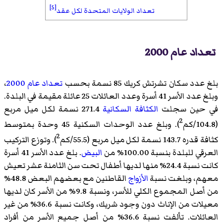
[5]
تعداد الولايات المتحدة لكل عقد
تعداد عام 2000
بلغ عدد سكان تشرتش كريك 85 نسمة بحسب
تعداد عام 2000
،
وبلغ عدد الأسر 41 أسرة وعدد العائلات 25 عائلة مقيمة في البلدة.
في حين سجلت
الكثافة السكانية
271.4 نسمة لكل ميل مربع
2
(104.8/كم
). وبلغ عدد الوحدات السكنية 45 وحدة بمتوسط
2
كثافة قدره 143.7 نسمة لكل ميل مربع (55.5/كم
). وتوزع التركيب
العرقي للبلدة بنسبة 100.00% من
البيض
. بلغ عدد الأسر 41 أسرة
كانت نسبة 24.4% منها لديها أطفال تحت سن الثامنة عشر تعيش
معهم، وبلغت نسبة
الأزواج
القاطنين مع بعضهم البعض 48.8%
من أصل المجموع الكلي للأسر، ونسبة 9.8% من الأسر كان لديها
معيلات من الإناث دون وجود شريك، وكانت نسبة 36.6% من غير
العائلات. تألفت نسبة 36.6% من أصل جميع الأسر من أفراد