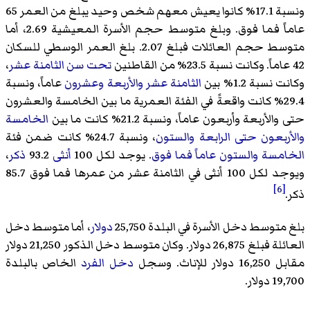
ونسبة 17.1% كانوا يعيش معهم شخص وحيد يبلغ من العمر 65
عاماً فما فوق. وبلغ متوسط حجم الأسرة المعيشية 2.69، أما
متوسط حجم العائلات فبلغ 2.07. بلغ العمر الوسطي للسكان
42 عاماً. وكانت نسبة 23.5% من القاطنين
تحت سن الثامنة عشر
،
وكانت نسبة 1.2% بين
الثامنة عشر والأربعة وعشرون
عاماً، ونسبة
29.4% كانت واقعةً في الفئة العمرية ما بين الخامسة والعشرون
حتى والأربعة وأربعون عاماً، ونسبة 21.2% كانت ما بين
الخامسة
والأربعون حتى الرابعة والستون
، ونسبة 24.7% كانت ضمن فئة
الخامسة والستون عاماً فما فوق
. يوجد لكل 100
أنثى
93.2
ذكر
،
ويوجد لكل 100 أنثى في الثامنة عشر من عمرها فما فوق 85.7
[6]
ذكر.
بلغ متوسط دخل الأسرة في البلدة 25,750
دولار
، أما متوسط دخل
العائلة فبلغ 26,875 دولار. وكان متوسط دخل الذكور 21,250 دولار
مقابل 16,250 دولار للإناث. وسجل
دخل الفرد
الخاص بالبلدة
19,700 دولار.