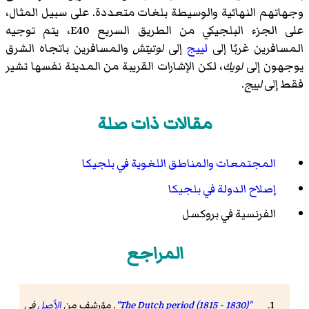
وجهاتهم النهائية والوسيطة بلغات متعددة. على سبيل المثال،
على الجزء البلجيكي من
الطريق السريع E40
، يتم توجيه
المسافرين غربًا إلى
لييج
إلى
لوتيتش
والمسافرين باتجاه الشرق
يوجهون إلى
لويك
، لكن الإشارات القريبة من المدينة نفسها تشير
فقط إلى
لييج
.
مقالات ذات صلة
المجتمعات والمناطق اللغوية في بلجيكا
إصلاح الدولة في بلجيكا
الفرنسية في بروكسل
المراجع
"The Dutch period (1815 - 1830)"
. مؤرشف من
الأصل
في