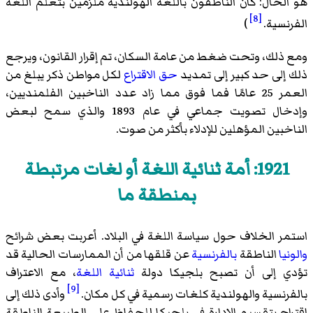
هو الحال: كان الناطقون باللغة الهولندية ملزمين بتعلم اللغة
[8]
الفرنسية.
)
ومع ذلك، وتحت ضغط من عامة السكان، تم إقرار القانون، ويرجع
ذلك إلى حد كبير إلى تمديد
حق الاقتراع
لكل مواطن ذكر يبلغ من
العمر 25 عامًا فما فوق مما زاد عدد الناخبين الفلمنديين،
وإدخال
تصويت
جماعي في عام 1893 والذي سمح لبعض
الناخبين المؤهلين للإدلاء بأكثر من صوت.
1921: أمة ثنائية اللغة أو لغات مرتبطة
بمنطقة ما
استمر الخلاف حول سياسة اللغة في البلاد. أعربت بعض شرائح
والونيا
الناطقة
بالفرنسية
عن قلقها من أن الممارسات الحالية قد
تؤدي إلى أن تصبح بلجيكا دولة
ثنائية اللغة
، مع الاعتراف
[9]
بالفرنسية والهولندية كلغات رسمية في كل مكان.
وأدى ذلك إلى
اقتراح بتقسيم الإدارة في بلجيكا للحفاظ على الطبيعة الناطقة