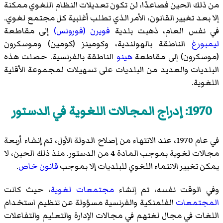
من ذلك الحين فصاعدًا، لن تكون تعديلات النظام اللغوي ممكنة
إلا بعد تغيير القانون، الأمر الذي تطلب أغلبية كل مجتمع لغوي.
في نفس العام، ذهبت بلدية
فويرن (فورونس)
إلى مقاطعة
ليمبورغ
الناطقة بالهولندية،
وكومينز (كومين)
وموسكرون
(موسكرون)
إلى مقاطعة
هينو
الناطقة بالفرنسية. حصلت هذه
البلديات والعديد من البلديات على
تسهيلات
لمجموعة الأقلية
اللغوية.
1970: إدراج المجالات اللغوية في الدستور
في عام 1970، عند الانتهاء من إصلاح الدولة الأول، تم إنشاء أربعة
مجالات لغوية بموجب المادة 4 من الدستور. منذ ذلك الحين، لا
يمكن تغيير الانتماء اللغوي للبلديات إلا بموجب
قانون خاص
.
وفي الوقت نفسه، تم إنشاء
مجتمعات لغوية
، حيث كانت
المجتمعات
الفلمنكية والفرنسية مسؤولة عن تنظيم استخدام
اللغات في مجال لغتهم في مجالات الإدارة والتعليم والتفاعلات