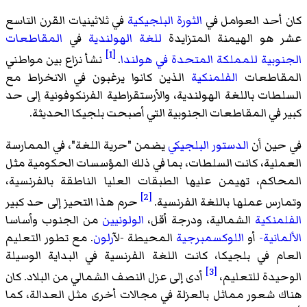
كان أحد العوامل في
الثورة البلجيكية
في ثلاثينيات القرن التاسع
عشر هو الهيمنة المتزايدة
للغة الهولندية
في
المقاطعات
[1]
الجنوبية
للمملكة المتحدة في هولندا
.
نشأ نزاع بين مواطني
المقاطعات
الفلمنكية
الذين كانوا يرغبون في الانخراط مع
السلطات باللغة الهولندية، والأرستقراطية الفرنكوفونية إلى حد
كبير في المقاطعات الجنوبية التي أصبحت بلجيكا الحديثة.
في حين أن
الدستور البلجيكي
يضمن "حرية اللغة"، في الممارسة
العملية، كانت السلطات، بما في ذلك المؤسسات الحكومية مثل
المحاكم، تهيمن عليها الطبقات العليا الناطقة بالفرنسية،
[2]
وتمارس عملها باللغة الفرنسية.
حرم هذا التحيز إلى حد كبير
الفلمنكية
الشمالية، ودرجة أقل،
الولونيين
من الجنوب وأساسا
الألمانية-
أو
اللوكسمبرجية
المحيطة -ل
آرلون
. مع تطور التعليم
العام في بلجيكا، كانت اللغة الفرنسية في البداية الوسيلة
[3]
الوحيدة للتعليم،
أدى إلى عزل النصف الشمالي من البلاد. كان
هناك شعور مماثل بالعزلة في مجالات أخرى مثل العدالة، كما