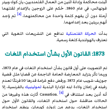
أثبتت
محاكمة وإدانة اثنين من العمال الفلمنديين،
يان كوك وبيتر
غوتهالس
، في عام 1860. حُكم على الزوجين بالإعدام لقتلهما
[4]
أرملة دون أن يفهم كلمة واحدة من محاكمتهما،
ثم وُجد
أنهم بريئين بعد إعدامهما.
بدأت
الحركة الفلمنكية
تدافع عن التشريعات اللغوية التي
تعترف بالهولندية كلغة رسمية.
1873: القانون الأول بشأن استخدام اللغات
تم التصويت على أول قانون بشأن استخدام اللغات في عام 1873،
وربما تأثر بتزايد المعارضة العامة الناجمة عن قضايا مثل قضية
جوزيف شويب عام 1872. ورفض دفع غرامة قدرها 50 فرنكًا لعدم
رغبته في إعلان ولادة ابنه للإدارة البلدية
لمولينبيك
بالفرنسية، إلا
[4]
أنه أدين بعد استئناف في
.
Cassation
أثارت هذه وغيرها من
الحالات مناقشة حول استخدام اللغات، والقانون الأول حول
استخدام اللغات، بدعم من
إدوارد كورمانز
، ينظم استخدام