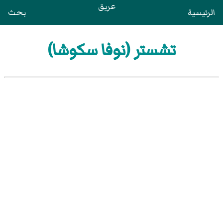
عريق
الرئيسية
بحث
تشستر (نوفا سكوشا)