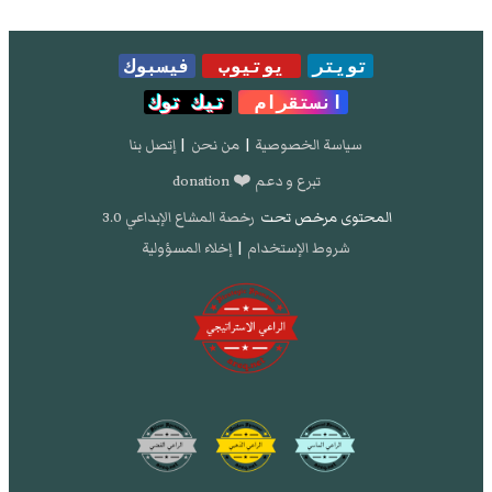
تويتر
يوتيوب
فيسبوك
انستقرام
تيك توك
سياسة الخصوصية
|
من نحن
|
إتصل بنا
تبرع و دعم ❤️ donation
المحتوى مرخص تحت
رخصة المشاع الإبداعي 3.0
شروط الإستخدام
|
إخلاء المسؤولية