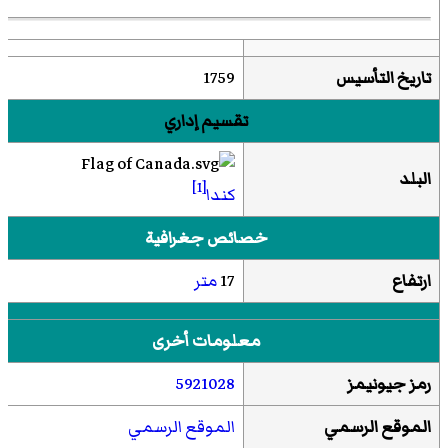
تاريخ التأسيس
1759
تقسيم إداري
البلد
[1]
كندا
خصائص جغرافية
ارتفاع
17
متر
معلومات أخرى
رمز جيونيمز
5921028
الموقع الرسمي
الموقع الرسمي