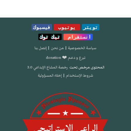
تويتر
يوتيوب
فيسبوك
انستقرام
تيك توك
سياسة الخصوصية
|
من نحن
|
إتصل بنا
تبرع و دعم ❤️ donation
المحتوى مرخص تحت
رخصة المشاع الإبداعي 3.0
شروط الإستخدام
|
إخلاء المسؤولية