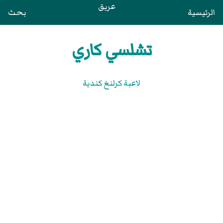
عريق
الرئيسية
بحث
تشلسي كاري
لاعبة كرلنغ كندية