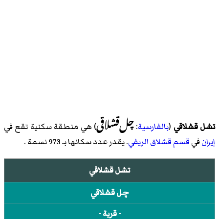
چل‌قشلاقی
تشل قشلاقي
(
بالفارسية
:
) هي منطقة سكنية تقع في
إيران
في
قسم قشلاق الریفي
. يقدر عدد سكانها بـ 973 نسمة .
تشل قشلاقي
چل قشلاقي
- قرية -