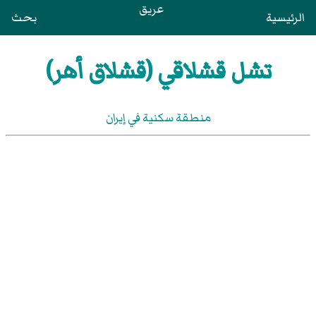
عريق
الرئيسية
بحث
تشل قشلاقي (قشلاق أهر)
منطقة سكنية في إيران