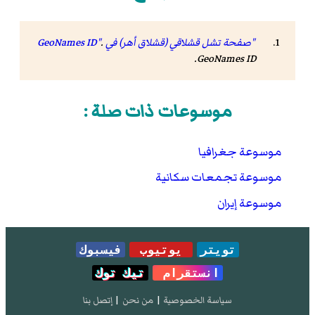
"صفحة تشل قشلاقي (قشلاق أهر) في GeoNames ID"
.
.
GeoNames ID
موسوعات ذات صلة :
موسوعة جغرافيا
موسوعة تجمعات سكانية
موسوعة إيران
تويتر
يوتيوب
فيسبوك
انستقرام
تيك توك
سياسة الخصوصية
|
من نحن
|
إتصل بنا