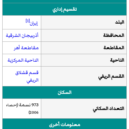
تقسيم إداري
[1]
البلد
إيران
المحافظة
أذربيجان الشرقية
المقاطعة
مقاطعة أهر
الناحية
الناحية المركزية
قسم قشلاق
القسم الريفي
الریفي
السكان
973 نسمة
(إحصاء
التعداد السكاني
2006)
معلومات أخرى